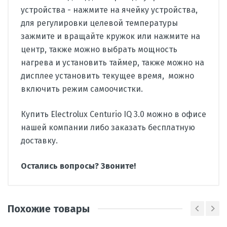
устройства - нажмите на ячейку устройства,
для регулировки целевой температуры
зажмите и вращайте кружок или нажмите на
центр, также можно выбрать мощность
нагрева и установить таймер, также можно на
дисплее установить текущее время, можно
включить режим самоочистки.
Купить Electrolux Centurio IQ 3.0 можно в офисе
нашей компании либо заказать бесплатную
доставку.
Остались вопросы? Звоните!
Игорь Степанов
И
Производитель
Electrolux
Заменили старый бойлер на
Тип
Накопительный водонагреватель
Похожие товары
нагреватель Electrolux Centurio IQ
Способ
Электрический