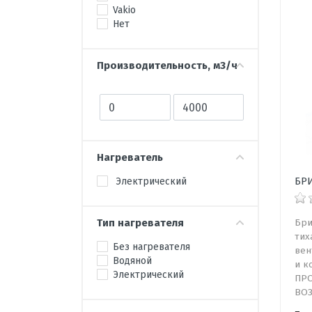
Vakio
Нет
Производительность, м3/ч
Нагреватель
БРИ
Электрический
Бри
Тип нагревателя
тих
Без нагревателя
вен
Водяной
и к
Электрический
ПРО
ВОЗ