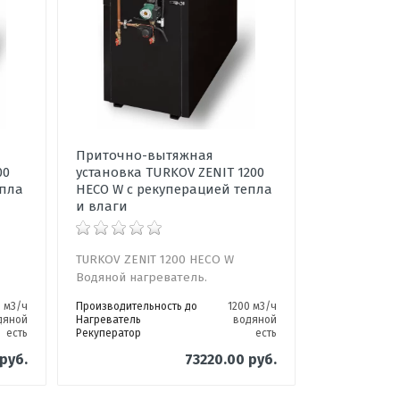
Приточно-вытяжная
00
установка TURKOV ZENIT 1200
епла
HECO W с рекуперацией тепла
и влаги
TURKOV ZENIT 1200 HECO W
Водяной нагреватель.
 м3/ч
Производительность до
1200 м3/ч
дяной
Нагреватель
водяной
есть
Рекуператор
есть
руб.
73220.00 руб.