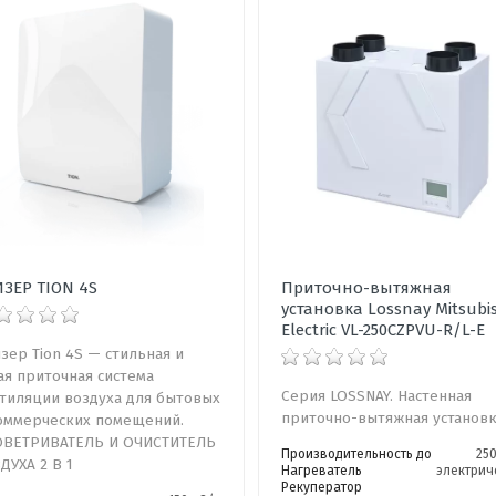
ЗЕР TION 4S
Приточно-вытяжная
установка Lossnay Mitsubi
Electric VL-250CZPVU-R/L-E
зер Tion 4S — стильная и
ая приточная система
Серия LOSSNAY. Настенная
тиляции воздуха для бытовых
приточно-вытяжная установ
оммерческих помещений.
ВЕТРИВАТЕЛЬ И ОЧИСТИТЕЛЬ
Производительность до
25
ДУХА 2 В 1
Нагреватель
электрич
Рекуператор