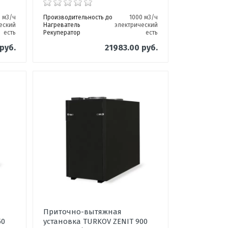
0 м3/ч
Производительность до
1000 м3/ч
еский
Нагреватель
электрический
есть
Рекуператор
есть
руб.
21983.00 руб.
Приточно-вытяжная
50
установка TURKOV ZENIT 900