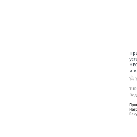
Пр
уст
HEC
и в
TUR
Вод
Про
Наг
Рек