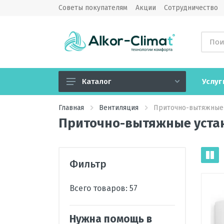
Советы покупателям
Акции
Сотрудничество
Услуг
Каталог
Кондиционеры
Главная
Вентиляция
Приточно-вытяжные 
Приточно-вытяжные уста
Вентиляция
Обогреватели
Водонагреватели
Фильтр
Озонаторы воздуха
Всего товаров:
57
Камины электрические
Увлажнители, очистители,
Нужна помощь в
мойки воздуха, климатические