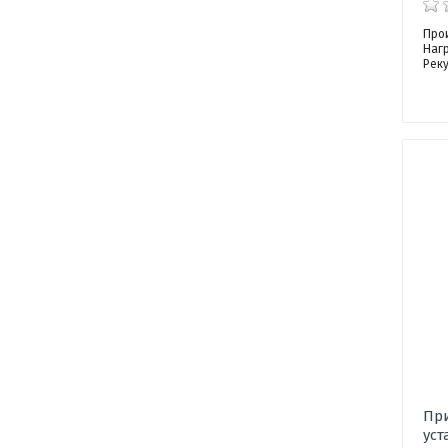
Про
Наг
Рек
Пр
уст