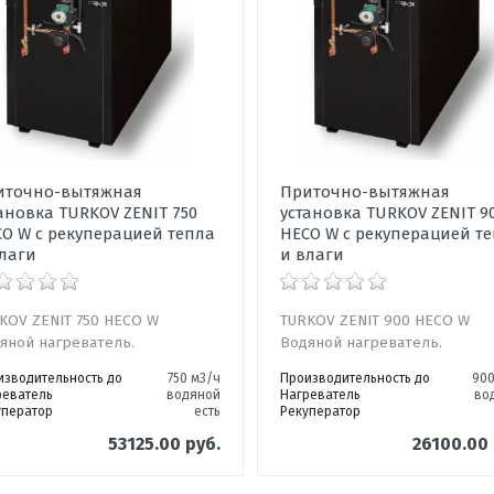
иточно-вытяжная
Приточно-вытяжная
ановка TURKOV ZENIT 750
установка TURKOV ZENIT 9
O W с рекуперацией тепла
HECO W с рекуперацией т
лаги
и влаги
KOV ZENIT 750 HECO W
TURKOV ZENIT 900 HECO W
яной нагреватель.
Водяной нагреватель.
изводительность до
750 м3/ч
Производительность до
900
реватель
водяной
Нагреватель
во
уператор
есть
Рекуператор
53125.00 руб.
26100.00 