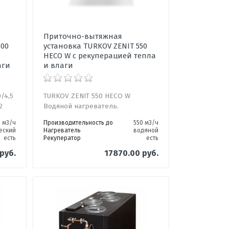
Приточно-вытяжная
500
установка TURKOV ZENIT 550
HECO W с рекуперацией тепла
аги
и влаги
/4,5
TURKOV ZENIT 550 HECO W
2
Водяной нагреватель.
0 м3/ч
Производительность до
550 м3/ч
еский
Нагреватель
водяной
есть
Рекуператор
есть
руб.
17870.00 руб.