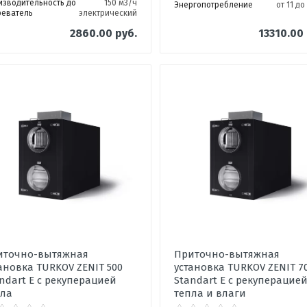
изводительность до
150 м3/ч
Энергопотребление
от 11 до
реватель
электрический
2860.00 руб.
13310.00 
иточно-вытяжная
Приточно-вытяжная
ановка TURKOV ZENIT 500
установка TURKOV ZENIT 7
ndart E с рекуперацией
Standart E с рекуперацие
пла
тепла и влаги