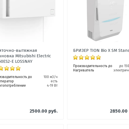
иточно-вытяжная
БРИЗЕР TION Bio X SM Stan
ановка Mitsubishi Electric
50ES2-E LOSSNAY
Производительность до
до 15
Нагреватель
электрич
изводительность до
100 м3/ч
уператор
есть
ргопотребление
4-19 Вт
2500.00 руб.
2850.00 