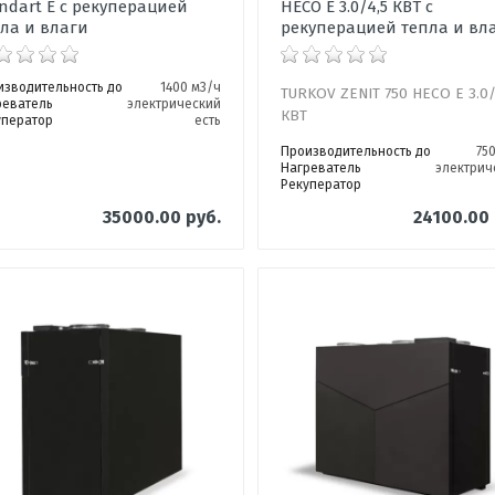
ndart E с рекуперацией
HECO E 3.0/4,5 КВТ с
ла и влаги
рекуперацией тепла и вл
изводительность до
1400 м3/ч
TURKOV ZENIT 750 HECO E 3.0/
реватель
электрический
КВТ
уператор
есть
Производительность до
75
Нагреватель
электрич
Рекуператор
35000.00 руб.
24100.00 