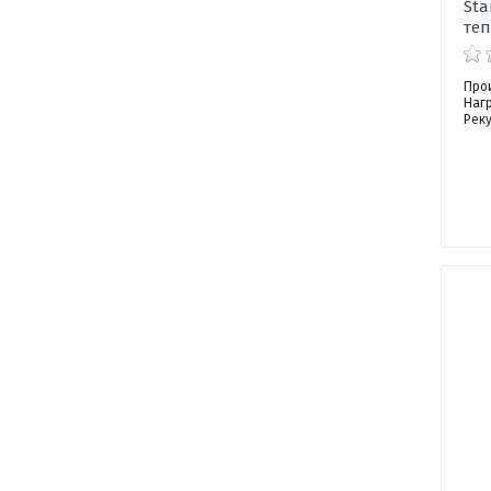
Sta
теп
Про
Наг
Рек