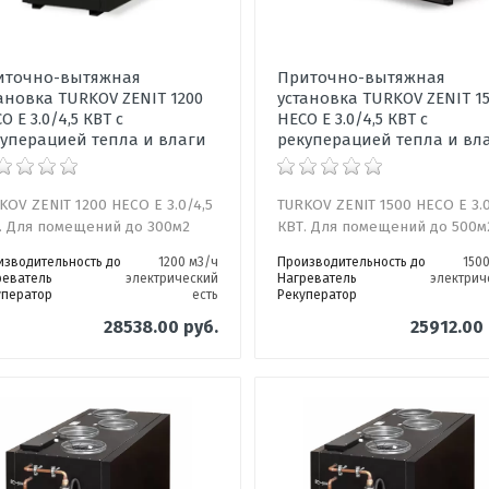
иточно-вытяжная
Приточно-вытяжная
ановка TURKOV ZENIT 1200
установка TURKOV ZENIT 1
O E 3.0/4,5 КВТ с
HECO E 3.0/4,5 КВТ с
уперацией тепла и влаги
рекуперацией тепла и вл
KOV ZENIT 1200 HECO E 3.0/4,5
TURKOV ZENIT 1500 HECO E 3.0
. Для помещений до 300м2
КВТ. Для помещений до 500м
изводительность до
1200 м3/ч
Производительность до
150
реватель
электрический
Нагреватель
электрич
уператор
есть
Рекуператор
28538.00 руб.
25912.00 