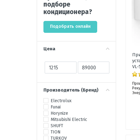
комплексы, осушители
подборе
кондиционера?
Аксессуары для кондиционеров
и вентиляции
Подобрать онлайн
Цена
Пр
уст
VL-
Про
Рек
Производитель (Бренд)
Эне
Electrolux
Funai
Horynize
Mitsubishi Electric
SHUFT
TION
TURKOV