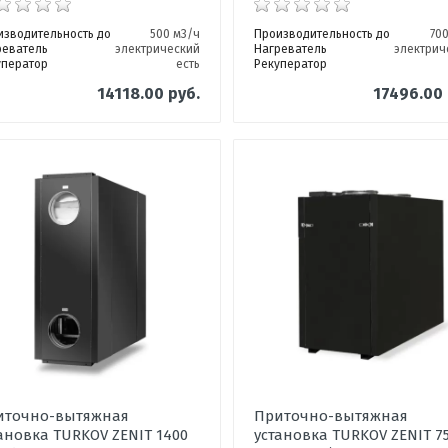
изводительность до
500 м3/ч
Производительность до
70
реватель
электрический
Нагреватель
электрич
уператор
есть
Рекуператор
14118.00 руб.
17496.00 
иточно-вытяжная
Приточно-вытяжная
ановка TURKOV ZENIT 1400
установка TURKOV ZENIT 7