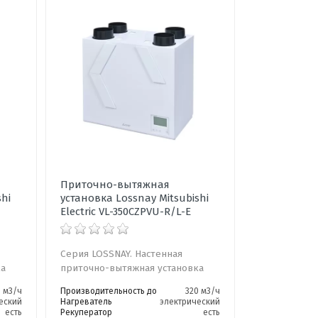
Приточно-вытяжная
shi
установка Lossnay Mitsubishi
Electric VL-350CZPVU-R/L-E
Серия LOSSNAY. Настенная
ка
приточно-вытяжная установка
0 м3/ч
Производительность до
320 м3/ч
еский
Нагреватель
электрический
есть
Рекуператор
есть