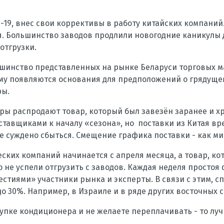
-19, внес свои коррективы в работу китайских компаний
. Большинство заводов продлили новогодние каникулы д
отгрузки.
льшинство представленных на рынке Беларуси торговых 
ому появляются основания для предположений о грядущ
ры.
ы распродают товар, который был завезён заранее и хр
оставщиками к началу «сезона», но поставки из Китая в
е суждено сбыться. Смещение графика поставки - как м
ских компаний начинается с апреля месяца, а товар, кот
 не успели отгрузить с заводов. Каждая неделя простоя
стиями» участники рынка и эксперты. В связи с этим, с
до 30%. Например, в Израиле и в ряде других восточных 
купке кондиционера и не желаете переплачивать - то луч