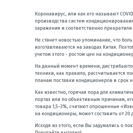
комплексы, осушители
Аксессуары для кондиционеров
Коронавирус, или как его называют COVID
и вентиляции
производства систем кондиционирования
заражения и соответственно прекратили 
Не станет новостью упоминание, что бо
изготавливаются на заводах Китая. Поэт
учетом этого - ростом цен на кондиционе
На данный момент времени, дистрибьютор
техники, как правило, рассчитывается п
планам поставки кондиционеров в срок н
Как известно, горячая пора для климатиче
портах или по объективным причинам, его
товара 1,5–3%, считают опрошенные «Изве
на кондиционеры, может составить от 20 
Исходя из этого, если Вы задумались о по
Покупайте выгодно!