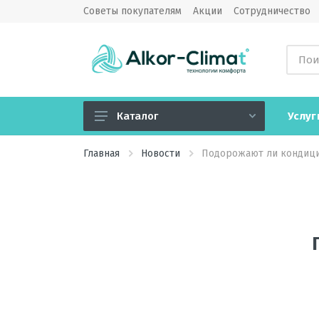
Советы покупателям
Акции
Сотрудничество
Услуг
Каталог
Кондиционеры
Главная
Новости
Подорожают ли кондиц
Вентиляция
Обогреватели
Водонагреватели
Озонаторы воздуха
Камины электрические
Увлажнители, очистители,
мойки воздуха, климатические