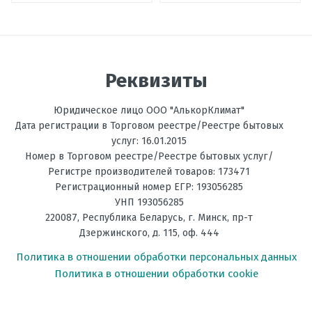
Габаритный
981x324x500 мм
Отправить отзыв
размер
Внутреннего
блока (В,Ш,Г)
Реквизиты
Вес
114 кг
наружного
блока
Юридическое лицо ООО "АлькорКлимат"
Дата регистрации в Торговом реестре/Реестре бытовых
Вес
58 кг
услуг: 16.01.2015
внутреннего
Номер в Торговом реестре/Реестре бытовых услуг/
блока
Регистре производителей товаров: 173471
Регистрационный номер ЕГР: 193056285
Температурный
-10 до +43 С
УНП 193056285
диапазон
работы (Холод)
220087
,
Республика Беларусь
, г.
Минск
,
пр-т
Дзержинского, д. 115, оф. 444
Температурный
-25 до +35 С
Политика в отношении обработки персональных данных
диапазон
работы (Тепло)
Политика в отношении обработки cookie
Диаметр
3/8"; 5/8"