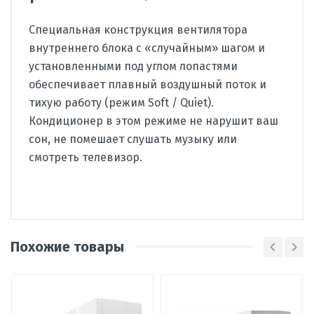
Специальная конструкция вентилятора
внутреннего блока с «случайным» шагом и
установленными под углом лопастями
обеспечивает плавный воздушный поток и
тихую работу (режим Soft / Quiet).
Кондиционер в этом режиме не нарушит ваш
сон, не помешает слушать музыку или
смотреть телевизор.
Производитель
Haier
Похожие товары
Страна
Китай
Вид
сплит-система
Написать отзыв
кондиционера