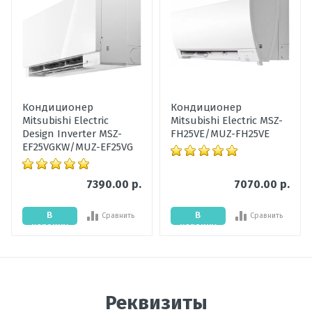
Тип
настенный
Оценка
внутреннего
блока
Пожалуйста, оцените по 5 бальной шкале
Наличие
В наличии
товара
Ваше имя
Гарантия,
60
Кондиционер
Кондиционер
мес
Mitsubishi Electric
Mitsubishi Electric MSZ-
Ваше сообщение
Design Inverter MSZ-
FH25VE/MUZ-FH25VE
Уровень шума
23 - 35
EF25VGKW/MUZ-EF25VG
внутреннего
блока, дБ
7390.00 р.
7070.00 р.
Мощность
2,5
охлаждения,
В
В
Сравнить
Сравнить
кВт
корзину
корзину
Цвет
Золотой
внутреннего
Отправить отзыв
блока
Реквизиты
Мощность
2,5