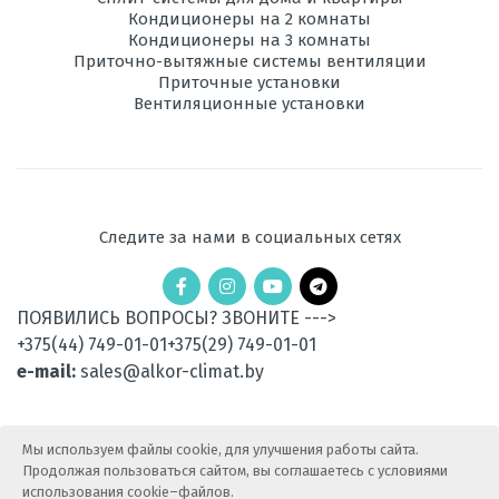
Ионизация
Кондиционеры на 2 комнаты
есть
Кондиционеры на 3 комнаты
Приточно-вытяжные системы вентиляции
Максимальная
7
Приточные установки
длина трассы, м
Вентиляционные установки
Максимальная
5
высота трассы, м
Ночной
есть
режим
Следите за нами в социальных сетях
Рабочая
- 7 до 24
температура
эксплуатации в
ПОЯВИЛИСЬ ВОПРОСЫ? ЗВОНИТЕ --->
режиме обогрева, °C
+375(44) 749-01-01
+375(29) 749-01-01
e-mail:
sales@alkor-climat.by
Уровень шума
52
внешнего блока,
дБ
Мы используем файлы cookie, для улучшения работы сайта.
Вес
22.4
Продолжая пользоваться сайтом, вы соглашаетесь с условиями
наружного
использования cookie–файлов.