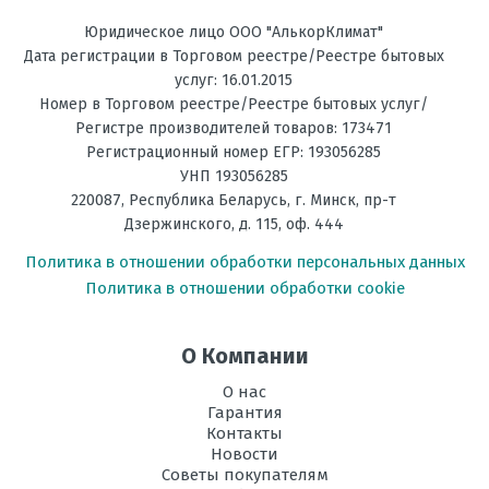
обогрева, кВт
Юридическое лицо ООО "АлькорКлимат"
Ультрафиолетовая
есть
Дата регистрации в Торговом реестре/Реестре бытовых
лампа
услуг: 16.01.2015
Номер в Торговом реестре/Реестре бытовых услуг/
Температура
до -5С
Регистре производителей товаров: 173471
на обогрев, °C
Регистрационный номер ЕГР: 193056285
УНП 193056285
Фильтрация
Антибактериальный
220087
,
Республика Беларусь
, г.
Минск
,
пр-т
Дзержинского, д. 115, оф. 444
Энергоэффективность,
А
Тепло
Политика в отношении обработки персональных данных
Политика в отношении обработки cookie
Энергоэффективность,
А
Холод
О Компании
Размеры
731х191х268
внутреннего
О нас
блока, мм В х Ш
Гарантия
х Г
Контакты
Новости
Размеры
432х757х281
Советы покупателям
внешнего