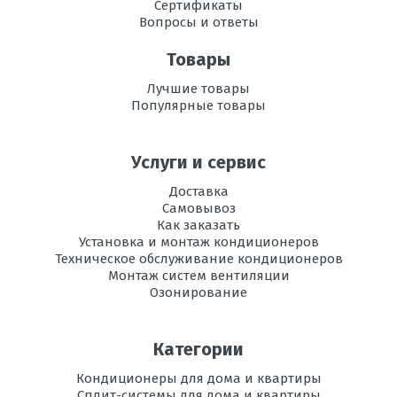
Сертификаты
блока, мм В х Ш
Вопросы и ответы
х Г
Товары
Режим
есть
осушения
Лучшие товары
воздуха
Популярные товары
Рабочая
+18 до 43
температура
Услуги и сервис
эксплуатации в
режиме охлаждения,
Доставка
°C
Самовывоз
Как заказать
Регулировка
есть
Установка и монтаж кондиционеров
направления
Техническое обслуживание кондиционеров
потока воздуха
Монтаж систем вентиляции
Озонирование
Вес
8,0
внутреннего
блока, кг
Категории
Инвертор
нет
Кондиционеры для дома и квартиры
Сплит-системы для дома и квартиры