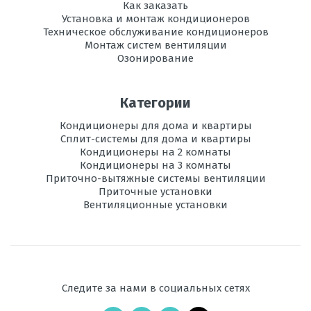
Как заказать
Регулировка
есть
Установка и монтаж кондиционеров
направления
Техническое обслуживание кондиционеров
потока воздуха
Монтаж систем вентиляции
Озонирование
Вес
11,6
внутреннего
блока, кг
Категории
Инвертор
да
Кондиционеры для дома и квартиры
Сплит-системы для дома и квартиры
Максимальная
Кондиционеры на 2 комнаты
25
длина трассы, м
Кондиционеры на 3 комнаты
Приточно-вытяжные системы вентиляции
Приточные установки
Максимальная
15
Вентиляционные установки
высота трассы, м
Ночной
есть
режим
Рабочая
- 20 до +24
Следите за нами в социальных сетях
температура
эксплуатации в