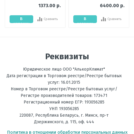
1373.00 р.
6400.00 р.
Мощность
6,8
охлаждения,
В
В
Сравнить
Сравнить
кВт
корзину
корзину
Цвет
Белый
внутреннего
Отправить отзыв
блока
Реквизиты
Мощность
6,8
обогрева, кВт
Юридическое лицо ООО "АлькорКлимат"
Ультрафиолетовая
есть
Дата регистрации в Торговом реестре/Реестре бытовых
лампа
услуг: 16.01.2015
Номер в Торговом реестре/Реестре бытовых услуг/
Температура
до -20С
Регистре производителей товаров: 173471
на обогрев, °C
Регистрационный номер ЕГР: 193056285
УНП 193056285
Фильтрация
Комбинированный
220087
,
Республика Беларусь
, г.
Минск
,
пр-т
Дзержинского, д. 115, оф. 444
Энергоэффективность,
А+
Тепло
Политика в отношении обработки персональных данных