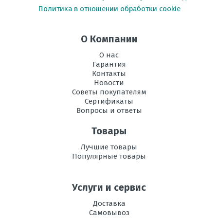
Политика в отношении обработки cookie
Энергоэффективность,
А++
Холод
О Компании
Размеры
320х1009х220
внутреннего
О нас
блока, мм В х Ш
Гарантия
х Г
Контакты
Новости
Размеры
705х960х374
Советы покупателям
внешнего
Сертификаты
блока, мм В х
Вопросы и ответы
Ш х Г
Товары
Режим
есть
осушения
Лучшие товары
воздуха
Популярные товары
Рабочая
-10 до +43
температура
Услуги и сервис
эксплуатации в
режиме
Доставка
охлаждения, °C
Самовывоз