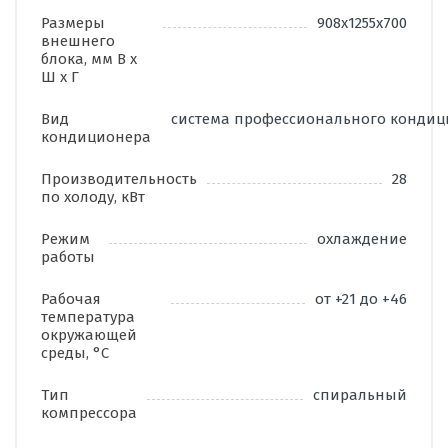
Размеры
908х1255х700
внешнего
блока, мм В х
Ш х Г
Вид
система профессионального конди
кондиционера
Производительность
28
по холоду, кВт
Режим
охлаждение
работы
Рабочая
от +21 до +46
температура
окружающей
среды, °С
Тип
спиральный
компрессора