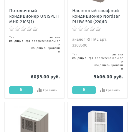
Потолочный
Настенный шкафной
кондиционер UNISPLIT
кондиционер Nordsar
MHR-210S(1)
RU1W-500 (220)ID
Тип
система
аналог RITTAL арт.
кондиционера
профессиональног
о
3303500
кондиционировани
я
Тип
система
кондиционера
профессиональног
о
кондиционировани
я
6095.00 руб.
5406.00 руб.
В
В
Сравнить
Сравнить
корзину
корзину