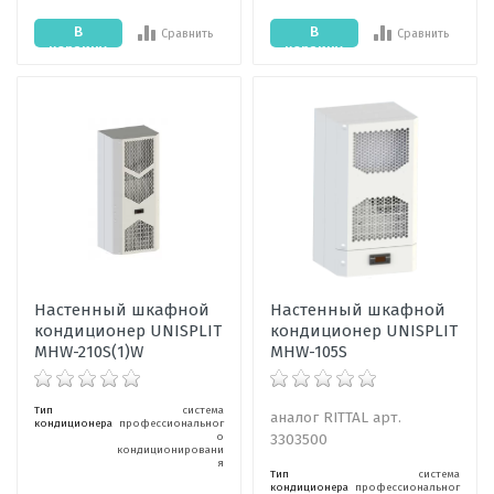
В
В
Сравнить
Сравнить
корзину
корзину
Настенный шкафной
Настенный шкафной
кондиционер UNISPLIT
кондиционер UNISPLIT
MHW-210S(1)W
MHW-105S
Тип
система
аналог RITTAL арт.
кондиционера
профессиональног
о
3303500
кондиционировани
я
Тип
система
кондиционера
профессиональног