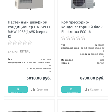
Настенный шкафной
Компрессорно-
кондиционер UNISPLIT
конденсаторный блок
MHW-106S(1)WK (серия
Electrolux ECC-16
К)
Тип
система
кондиционера
профессиональног
аналог RITTAL
о
кондиционировани
я
Тип
система
Инвертор
нет
кондиционера
профессиональног
Страна
Китай
о
кондиционировани
я
5010.00 руб.
8730.00 руб.
В
В
Сравнить
Сравнить
корзину
корзину