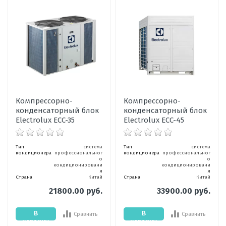
Компрессорно-
Компрессорно-
конденсаторный блок
конденсаторный блок
Electrolux ECC-35
Electrolux ECC-45
Тип
система
Тип
система
кондиционера
профессиональног
кондиционера
профессиональног
о
о
кондиционировани
кондиционировани
я
я
Страна
Китай
Страна
Китай
21800.00 руб.
33900.00 руб.
В
В
Сравнить
Сравнить
корзину
корзину