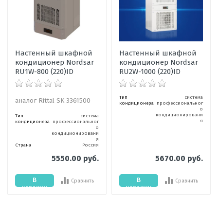
Настенный шкафной
Настенный шкафной
кондиционер Nordsar
кондиционер Nordsar
RU1W-800 (220)ID
RU2W-1000 (220)ID
Тип
система
аналог Rittal SK 3361500
кондиционера
профессиональног
о
кондиционировани
Тип
система
я
кондиционера
профессиональног
о
кондиционировани
я
Страна
Россия
5550.00 руб.
5670.00 руб.
В
В
Сравнить
Сравнить
корзину
корзину