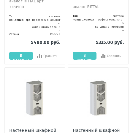
аналог RITTAL арт.
аналог RITTAL
3361500
Тип
система
Тип
система
кондиционера
профессиональног
кондиционера
профессиональног
о
о
кондиционировани
кондиционировани
я
я
Страна
Россия
5480.00 руб.
5335.00 руб.
В
В
Сравнить
Сравнить
корзину
корзину
Настенный шкафной
Настенный шкафной