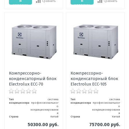
В
В
Сравнить
Сравнить
корзину
корзину
Компрессорно-
Компрессорно-
конденсаторный блок
конденсаторный блок
Electrolux ECC-70
Electrolux ECC-105
Тип
система
Тип
система
кондиционера
профессиональног
кондиционера
профессиональног
о
о
кондиционировани
кондиционировани
я
я
Страна
Китай
Страна
Китай
50300.00 руб.
75700.00 руб.