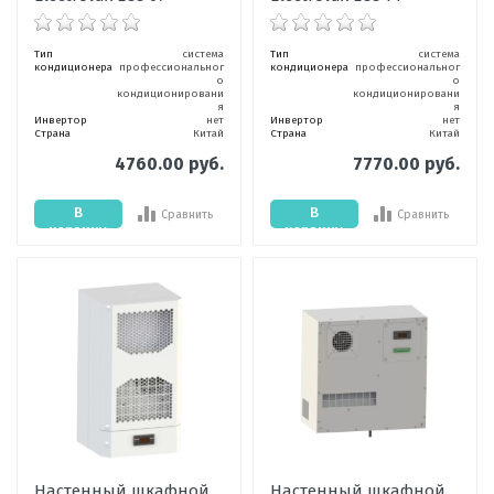
Тип
система
Тип
система
кондиционера
профессиональног
кондиционера
профессиональног
о
о
кондиционировани
кондиционировани
я
я
Инвертор
нет
Инвертор
нет
Страна
Китай
Страна
Китай
4760.00 руб.
7770.00 руб.
В
В
Сравнить
Сравнить
корзину
корзину
Настенный шкафной
Настенный шкафной