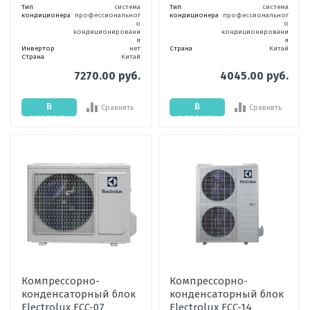
Тип
система
Тип
система
кондиционера
профессиональног
кондиционера
профессиональног
о
о
кондиционировани
кондиционировани
я
я
Инвертор
нет
Страна
Китай
Страна
Китай
7270.00 руб.
4045.00 руб.
В
В
Сравнить
Сравнить
корзину
корзину
Компрессорно-
Компрессорно-
конденсаторный блок
конденсаторный блок
Electrolux ECC-07
Electrolux ECC-14