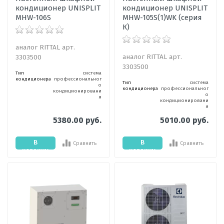
кондиционер UNISPLIT
кондиционер UNISPLIT
MHW-106S
MHW-105S(1)WK (серия
К)
аналог RITTAL арт.
аналог RITTAL арт.
3303500
3303500
Тип
система
кондиционера
профессиональног
Тип
система
о
кондиционера
профессиональног
кондиционировани
о
я
кондиционировани
я
5380.00 руб.
5010.00 руб.
В
В
Сравнить
Сравнить
корзину
корзину