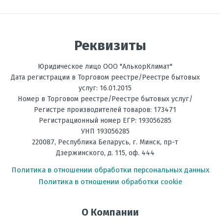
Размеры
235х1055х675
Отправить отзыв
внутреннего
блока, мм В х Ш
Реквизиты
х Г
Размеры
780х590х288
Юридическое лицо ООО "АлькорКлимат"
внешнего
Дата регистрации в Торговом реестре/Реестре бытовых
блока, мм В х
услуг: 16.01.2015
Ш х Г
Номер в Торговом реестре/Реестре бытовых услуг/
Регистре производителей товаров: 173471
Рабочая
от -10 до +48
температура
Регистрационный номер ЕГР: 193056285
эксплуатации в
УНП 193056285
режиме
220087
,
Республика Беларусь
, г.
Минск
,
пр-т
охлаждения, °C
Дзержинского, д. 115, оф. 444
Вес
24
Политика в отношении обработки персональных данных
внутреннего
Политика в отношении обработки cookie
блока, кг
Инвертор
да
О Компании