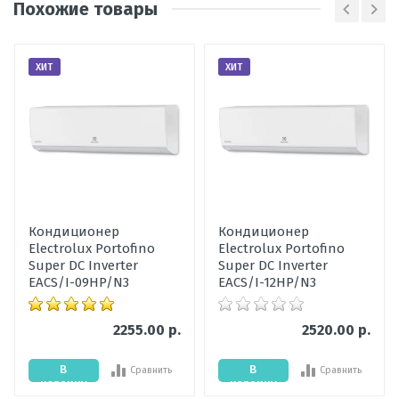
Похожие товары
Вид
полупромышленные кондиционеры
кондиционера
Написать отзыв
Тип
потолочный
ХИТ
ХИТ
внутреннего
блока
Оценка
Наличие
Под заказ
товара
Пожалуйста, оцените по 5 бальной шкале
Гарантия,
36
Ваше имя
мес
Кондиционер
Кондиционер
Уровень шума
40-49
Electrolux Portofino
Electrolux Portofino
внутреннего
Ваше сообщение
Super DC Inverter
Super DC Inverter
блока, дБ
EACS/I-09HP/N3
EACS/I-12HP/N3
Мощность
7.03
охлаждения,
2255.00 р.
2520.00 р.
кВт
В
В
Сравнить
Сравнить
Мощность
7.6
корзину
корзину
обогрева, кВт