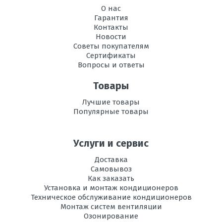
Максимальная
30
О нас
длина трассы, м
Гарантия
Контакты
Максимальная
15
Новости
высота трассы, м
Советы покупателям
Сертификаты
Вопросы и ответы
Рабочая
от -15 до +24
температура
эксплуатации в
Товары
режиме обогрева,
°C
Лучшие товары
Популярные товары
Уровень шума
53
внешнего блока,
дБ
Услуги и сервис
Доставка
Вес
31
Самовывоз
наружного
Как заказать
блока, кг
Установка и монтаж кондиционеров
Техническое обслуживание кондиционеров
Потребляемая
2.51
Монтаж систем вентиляции
мощность при
Озонирование
охлаждении, кВт