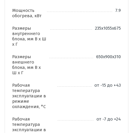
Мощность
7.9
обогрева, кВт
Размеры
235х1055х675
внутреннего
блока, мм В х Ш
х Г
Размеры
650х900х310
внешнего
блока, мм В х
Ш х Г
Рабочая
от -15 до +43
температура
эксплуатации в
режиме
охлаждения, °C
Рабочая
от -7 до +24
температура
эксплуатации в