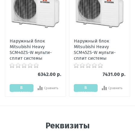
Оценка
Пожалуйста, оцените по 5 бальной шкале
Ваше имя
Наружный блок
Наружный блок
Mitsubishi Heavy
Mitsubishi Heavy
Ваше сообщение
SCM40ZS-W мульти-
SCM45ZS-W мульти-
сплит системы
сплит системы
6342.00 р.
7431.00 р.
В
В
Сравнить
Сравнить
корзину
корзину
Отправить отзыв
Реквизиты