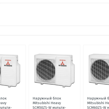
ените по 5 бальной шкале
лок
Наружный блок
Наружный б
eavy
Mitsubishi Heavy
Mitsubishi H
ульти-
SCM50ZS-W мульти-
SCM60ZS-W м