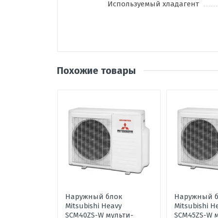
Используемый хладагент
Похожие товары
Написать отзыв
Оценка
Пожалуйста, оц
Ваше имя
Наружный блок
Наружный б
Ваше сообщение
Mitsubishi Heavy
Mitsubishi H
SCM40ZS-W мульти-
SCM45ZS-W м