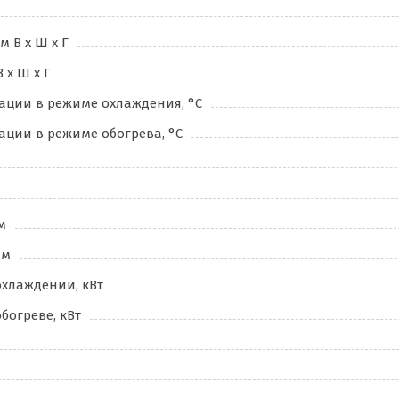
 В х Ш х Г
 х Ш х Г
ации в режиме охлаждения, °C
ации в режиме обогрева, °C
м
 м
хлаждении, кВт
богреве, кВт