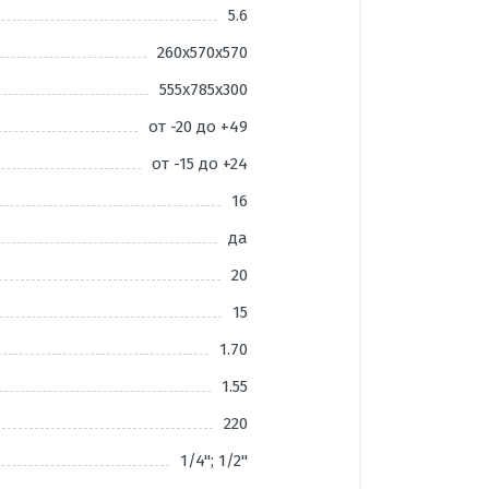
5.6
260х570х570
555х785х300
от -20 до +49
от -15 до +24
16
да
20
15
1.70
1.55
220
1/4"; 1/2"