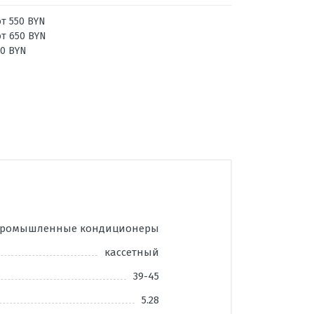
от 550 BYN
от 650 BYN
00 BYN
промышленные кондиционеры
кассетный
39-45
5.28