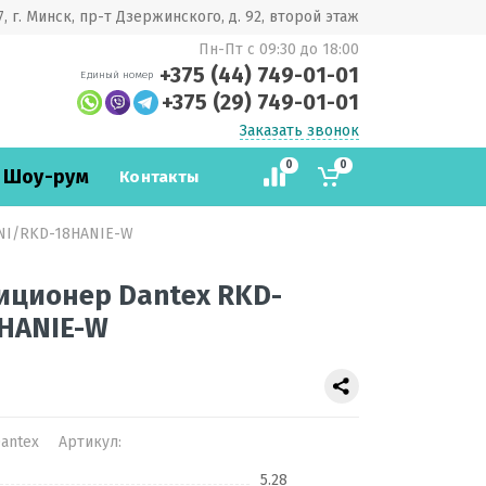
, г. Минск, пр-т Дзержинского, д. 92, второй этаж
Пн-Пт с 09:30 до 18:00
+375 (44) 749-01-01
Единый номер
+375 (29) 749-01-01
Заказать звонок
0
0
 Шоу-рум
Контакты
NI/RKD-18HANIE-W
иционер Dantex RKD-
HANIE-W
antex
Артикул:
5.28