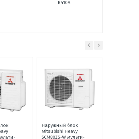
R410A
лок
Наружный блок
Наружный б
eavy
Mitsubishi Heavy
Mitsubishi H
ульти-
SCM80ZS-W мульти-
SCM100ZS-W 