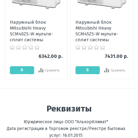
Ваше имя
Наружный блок
Наружный блок
Mitsubishi Heavy
Mitsubishi Heavy
Ваше сообщение
SCM40ZS-W мульти-
SCM45ZS-W мульти-
сплит системы
сплит системы
6342.00 р.
7431.00 р.
В
В
Сравнить
Сравнить
корзину
корзину
Отправить отзыв
Реквизиты
Юридическое лицо ООО "АлькорКлимат"
Дата регистрации в Торговом реестре/Реестре бытовых
услуг: 16.01.2015