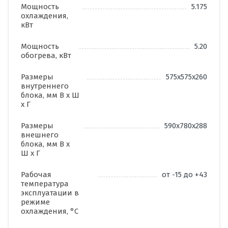
Мощность
5.175
охлаждения,
кВт
Мощность
5.20
обогрева, кВт
Размеры
575x575x260
внутреннего
блока, мм В х Ш
х Г
Размеры
590x780x288
внешнего
блока, мм В х
Ш х Г
Рабочая
от -15 до +43
температура
эксплуатации в
режиме
охлаждения, °C