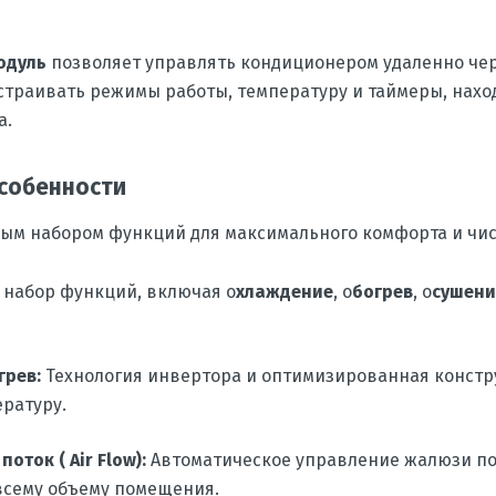
одуль
позволяет управлять кондиционером удаленно че
астраивать режимы работы, температуру и таймеры, наход
а.
собенности
м набором функций для максимального комфорта и чис
набор функций, включая о
хлаждение
, о
богрев
, о
сушени
грев:
Технология инвертора и оптимизированная конст
ратуру.
ток ( Air Flow):
Автоматическое управление жалюзи п
всему объему помещения.