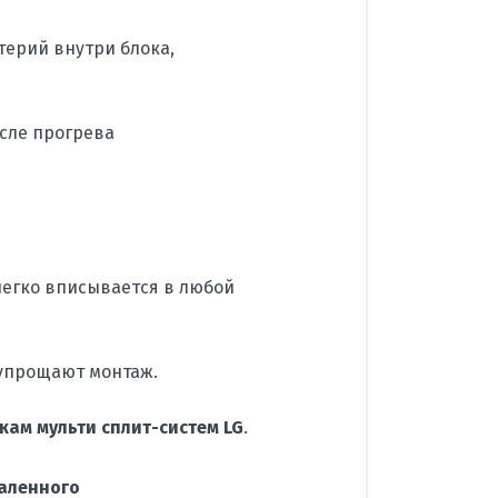
ерий внутри блока,
сле прогрева
егко вписывается в любой
 упрощают монтаж.
ам мульти сплит-систем LG
.
даленного