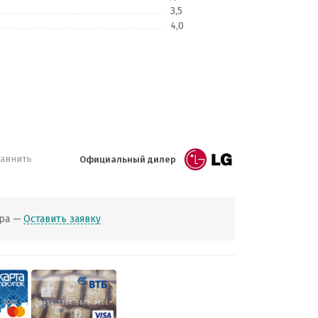
3,5
4,0
авнить
Официальный дилер
ра —
Оставить заявку