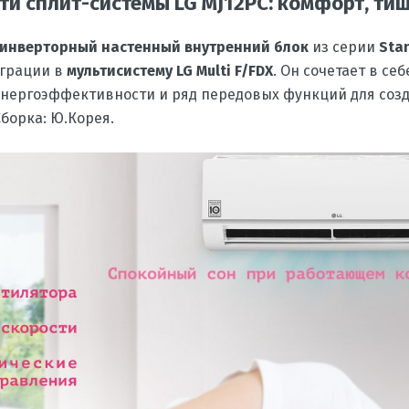
ти сплит-системы LG MJ12PC: комфорт, ти
инверторный настенный внутренний блок
из серии
Sta
еграции в
мультисистему LG Multi F/FDX
. Он сочетает в се
 энергоэффективности и ряд передовых функций для соз
борка: Ю.Корея.