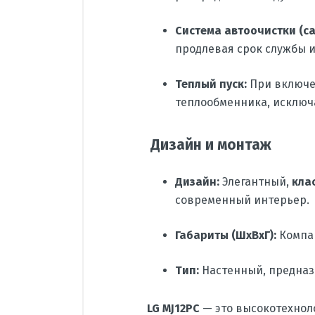
Система автоочистки (с
продлевая срок службы и
Теплый пуск:
При включен
теплообменника, исключа
Дизайн и монтаж
Дизайн:
Элегантный,
кла
современный интерьер.
Габариты (ШxВxГ):
Компа
Тип:
Настенный, предназ
LG MJ12PC
— это высокотехноло