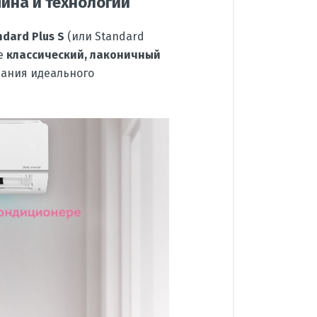
шина и технологии
ndard Plus S
(или Standard
бе
классический, лаконичный
дания идеального