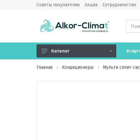
Советы покупателям
Акции
Сотрудничество
Услуг
Каталог
Кондиционеры
Главная
Кондиционеры
Мульти сплит-си
Вентиляция
Обогреватели
Водонагреватели
Озонаторы воздуха
Камины электрические
Увлажнители, очистители,
мойки воздуха, климатические