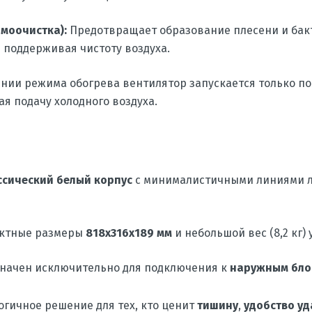
амоочистка):
Предотвращает образование плесени и бакт
 поддерживая чистоту воздуха.
ии режима обогрева вентилятор запускается только по
я подачу холодного воздуха.
ссический белый корпус
с минималистичными линиями л
ктные размеры
818х316х189 мм
и небольшой вес (8,2 кг)
начен исключительно для подключения к
наружным блок
гичное решение для тех, кто ценит
тишину
,
удобство у