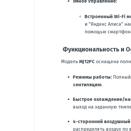
Умное Управление:
Встроенный Wi-Fi м
и "Яндекс Алиса" н
помощью смартфон
Функциональность и О
Модель
MJ12PC
оснащена полны
Режимы работы:
Полный 
в
ентиляцию
.
Быстрое охлаждение/на
выход на заданную темпе
4-сторонний воздушный по
распределять воздух по 