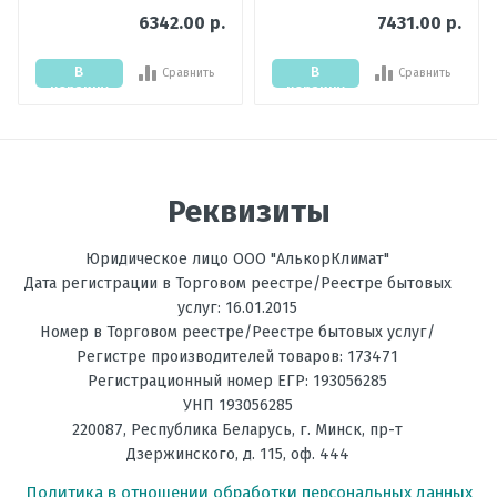
6342.00 р.
7431.00 р.
Обогрев
есть
В
В
Сравнить
Сравнить
Фильтрация
Дезодорирующий
корзину
корзину
Энергоэффективность,
А++
Тепло
Отправить отзыв
Энергоэффективность,
А++
Реквизиты
Холод
Юридическое лицо ООО "АлькорКлимат"
Размеры
305*925*234
внутреннего
Дата регистрации в Торговом реестре/Реестре бытовых
блока, мм В х Ш
услуг: 16.01.2015
х Г
Номер в Торговом реестре/Реестре бытовых услуг/
Регистре производителей товаров: 173471
Режим
есть
Регистрационный номер ЕГР: 193056285
осушения
УНП 193056285
воздуха
220087
,
Республика Беларусь
, г.
Минск
,
пр-т
Регулировка
есть
Дзержинского, д. 115, оф. 444
направления
Политика в отношении обработки персональных данных
потока воздуха