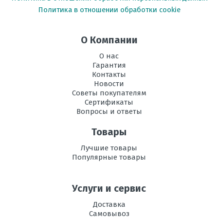
Политика в отношении обработки cookie
Вес
13,5
внутреннего
блока, кг
О Компании
О нас
Инвертор
да
Гарантия
Контакты
Ионизация
есть
Новости
Советы покупателям
Максимальная
30
Сертификаты
длина трассы, м
Вопросы и ответы
Максимальная
15
Товары
высота трассы, м
Лучшие товары
Ночной
есть
Популярные товары
режим
Электропитание,
220
Услуги и сервис
В
Доставка
Самовывоз
Диаметр труб
1/4"; 1/2"