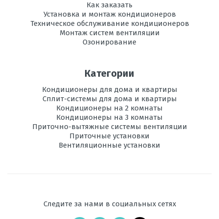
Как заказать
хладагента,
мм
Установка и монтаж кондиционеров
Техническое обслуживание кондиционеров
Монтаж систем вентиляции
Используемый
R410A
Озонирование
хладагент
Площадь
до 50
Категории
помещения,
м2
Кондиционеры для дома и квартиры
Сплит-системы для дома и квартиры
Самоочистка
есть
Кондиционеры на 2 комнаты
Кондиционеры на 3 комнаты
Самодиагностика
есть
Приточно-вытяжные системы вентиляции
Приточные установки
Режим
есть
Вентиляционные установки
вентиляции
Wi-
есть
Fi
Следите за нами в социальных сетях