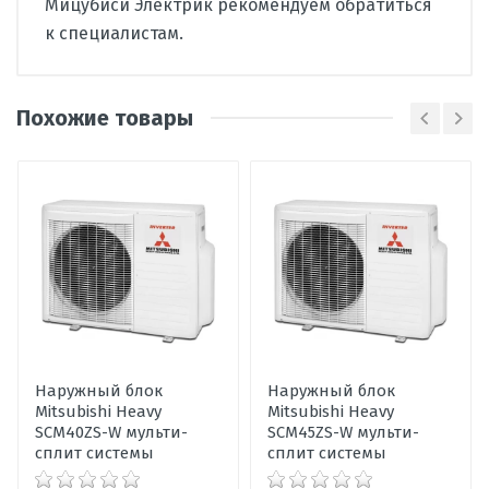
Мицубиси Электрик рекомендуем обратиться
к специалистам.
Вид
мульти сплит-система
кондиционера
Похожие товары
Тип
настенный
внутреннего
блока
Написать отзыв
Гарантия,
36
мес
Оценка
Уровень шума
20
Пожалуйста, оцените по 5 бальной шкале
внутреннего
блока, дБ
Ваше имя
Мощность
5,0
Наружный блок
Наружный блок
охлаждения,
Mitsubishi Heavy
кВт
Mitsubishi Heavy
Ваше сообщение
SCM40ZS-W мульти-
SCM45ZS-W мульти-
сплит системы
сплит системы
Мощность
6,0
обогрева, кВт