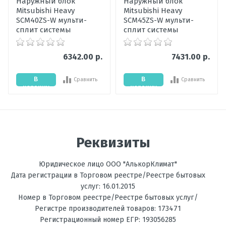
Наружный блок
Наружный блок
охлаждения,
Mitsubishi Heavy
кВт
Mitsubishi Heavy
Ваше сообщение
SCM40ZS-W мульти-
SCM45ZS-W мульти-
сплит системы
сплит системы
Цвет
Белый
внутреннего
блока
6342.00 р.
7431.00 р.
Мощность
5,4
В
В
обогрева, кВт
Сравнить
Сравнить
корзину
корзину
Обогрев
есть
Отправить отзыв
Температура
до -15С
на обогрев, °C
Реквизиты
Фильтрация
Дезодорирующий
Юридическое лицо ООО "АлькорКлимат"
Энергоэффективность,
А++
Дата регистрации в Торговом реестре/Реестре бытовых
Тепло
услуг: 16.01.2015
Номер в Торговом реестре/Реестре бытовых услуг/
Энергоэффективность,
А+++
Регистре производителей товаров: 173471
Холод
Регистрационный номер ЕГР: 193056285