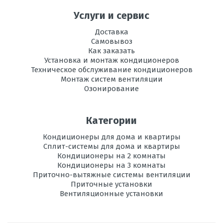
режим
Услуги и сервис
Электропитание,
220
В
Доставка
Самовывоз
Как заказать
Используемый
R410A
хладагент
Установка и монтаж кондиционеров
Техническое обслуживание кондиционеров
Монтаж систем вентиляции
Площадь
до 50
Озонирование
помещения,
м2
Категории
Самоочистка
есть
Кондиционеры для дома и квартиры
Самодиагностика
есть
Сплит-системы для дома и квартиры
Кондиционеры на 2 комнаты
Режим
есть
Кондиционеры на 3 комнаты
вентиляции
Приточно-вытяжные системы вентиляции
Приточные установки
Wi-
есть
Вентиляционные установки
Fi