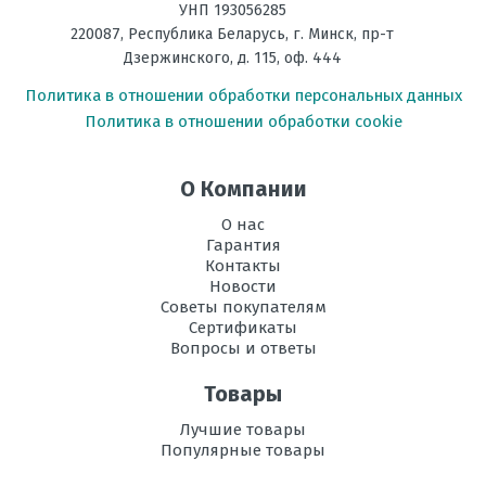
УНП 193056285
Размеры
299*895*195
220087
,
Республика Беларусь
, г.
Минск
,
пр-т
внутреннего
блока, мм В х Ш
Дзержинского, д. 115, оф. 444
х Г
Политика в отношении обработки персональных данных
Политика в отношении обработки cookie
Режим
есть
осушения
воздуха
О Компании
Регулировка
есть
О нас
направления
Гарантия
потока воздуха
Контакты
Новости
Вес
11,5
Советы покупателям
внутреннего
Сертификаты
блока, кг
Вопросы и ответы
Инвертор
да
Товары
Ионизация
есть
Лучшие товары
Популярные товары
Ночной
есть