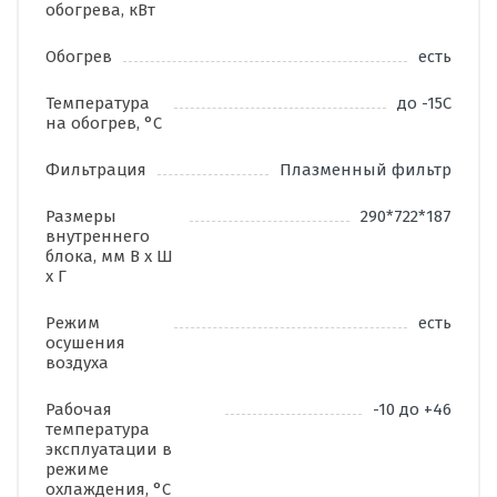
обогрева, кВт
Обогрев
есть
Температура
до -15С
на обогрев, °C
Фильтрация
Плазменный фильтр
Размеры
290*722*187
внутреннего
блока, мм В х Ш
х Г
Режим
есть
осушения
воздуха
Рабочая
-10 до +46
температура
эксплуатации в
режиме
охлаждения, °C