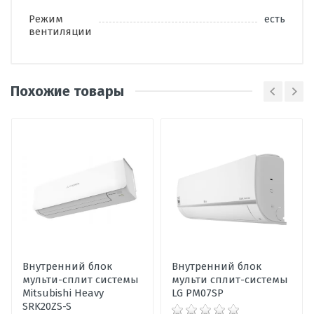
Режим
есть
вентиляции
Похожие товары
Написать отзыв
Оценка
Пожалуйста, оцените по 5 бальной шкале
Ваше имя
Внутренний блок
Внутренний блок
мульти-сплит системы
мульти сплит-системы
Ваше сообщение
Mitsubishi Heavy
LG PM07SP
SRK20ZS-S