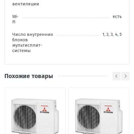
вентиляции
Wi-
есть
Fi
Число внутренних
1, 2, 3, 4, 5
блоков
мультисплит-
системы
Владимир
В
Поставил мультисистему Мицубиси
Похожие товары
Электрик MXZ-5E102VA в 2019 году,
как мне казалось, за безумные
деньги. Сосед поставил китайца и
уже два раза ремонтировал, плясал
весь июль 2021 г. с бубном, но так и
не добился стабильной работы. То
гудит, то вовсе не работает. Это лето
показало всю прелесть и