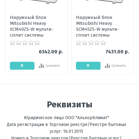
надежность оборудования
Мицубиси. Теперь точно сомнений
Наружный блок
Наружный блок
не осталось в правильности
Mitsubishi Heavy
Mitsubishi Heavy
выбора.
SCM40ZS-W мульти-
SCM45ZS-W мульти-
сплит системы
сплит системы
07 октября 2021, 18:17
6342.00 р.
7431.00 р.
В
В
Сравнить
Сравнить
корзину
корзину
Написать отзыв
Реквизиты
Оценка
Юридическое лицо ООО "АлькорКлимат"
Пожалуйста, оцените по 5 бальной шкале
Дата регистрации в Торговом реестре/Реестре бытовых
услуг: 16.01.2015
Ваше имя
Номер в Торговом реестре/Реестре бытовых услуг/