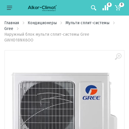
0
0
Главная
Кондиционеры
Мульти сплит-системы
Gree
Наружный блок мульти сплит-системы Gree
GWHD18NK6ОO