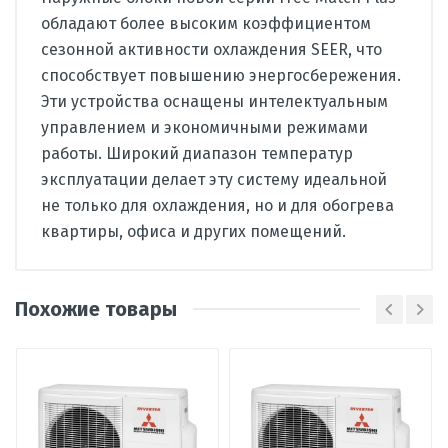
обладают более высоким коэффициентом
сезонной активности охлаждения SEER, что
способствует повышению энергосбережения.
Эти устройства оснащены интелектуальным
управлением и экономичными режимами
работы. Широкий диапазон температур
эксплуатации делает эту систему идеальной
не только для охлаждения, но и для обогрева
квартиры, офиса и других помещений.
Вид
мульти сплит-система
кондиционера
Похожие товары
Тип
настенный
внутреннего
блока
Написать отзыв
Гарантия,
60
мес
Оценка