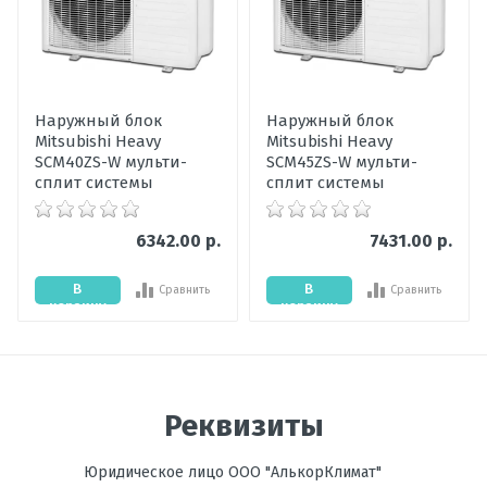
Мощность
5,65
Пожалуйста, оцените по 5 бальной шкале
охлаждения,
кВт
Ваше имя
Мощность
5,3
Наружный блок
Наружный блок
обогрева, кВт
Mitsubishi Heavy
Mitsubishi Heavy
Ваше сообщение
SCM40ZS-W мульти-
SCM45ZS-W мульти-
Обогрев
есть
сплит системы
сплит системы
Температура
до -22С
на обогрев, °C
6342.00 р.
7431.00 р.
Энергоэффективность,
А+
В
В
Сравнить
Сравнить
Тепло
корзину
корзину
Энергоэффективность,
А++
Холод
Отправить отзыв
Размеры
300х745х550
Реквизиты
внешнего
блока, мм В х Ш
х Г
Юридическое лицо ООО "АлькорКлимат"