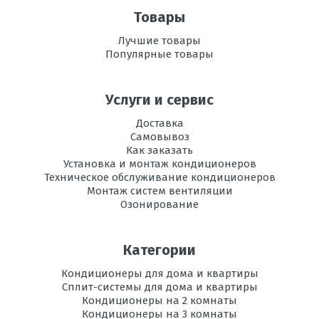
Максимальная
20
длина трассы, м
Товары
Лучшие товары
Максимальная
15
Популярные товары
высота трассы, м
Ночной
есть
Услуги и сервис
режим
Доставка
Конфигурация
для 2-х комнат
Самовывоз
наружных
Как заказать
блоков
Установка и монтаж кондиционеров
Техническое обслуживание кондиционеров
Уровень шума
50
Монтаж систем вентиляции
внешнего блока,
Озонирование
дБ
Вес
32
Категории
наружного
блока, кг
Кондиционеры для дома и квартиры
Сплит-системы для дома и квартиры
Потребляемая
1,5
Кондиционеры на 2 комнаты
мощность при
Кондиционеры на 3 комнаты