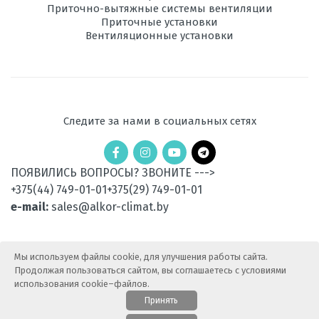
охлаждении, кВт
Приточно-вытяжные системы вентиляции
Приточные установки
Потребляемая
1,3
Вентиляционные установки
мощность при
обогреве, кВт
Электропитание,
220
В
Следите за нами в социальных сетях
Диаметр труб
1/4, 3/8
хладагента,
мм
ПОЯВИЛИСЬ ВОПРОСЫ? ЗВОНИТЕ --->
Используемый
R32
+375(44) 749-01-01
+375(29) 749-01-01
хладагент
e-mail:
sales@alkor-climat.by
Самодиагностика
есть
Мы используем файлы cookie, для улучшения работы сайта.
Режим
есть
Продолжая пользоваться сайтом, вы соглашаетесь с условиями
вентиляции
использования cookie–файлов.
Число внутренних
2, 1
Принять
блоков мультисплит-