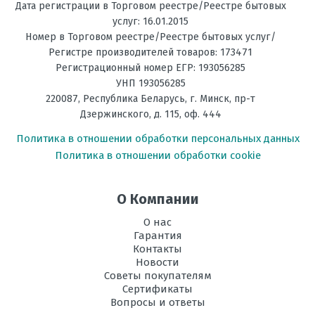
Дата регистрации в Торговом реестре/Реестре бытовых
Режим
есть
услуг: 16.01.2015
осушения
Номер в Торговом реестре/Реестре бытовых услуг/
воздуха
Регистре производителей товаров: 173471
Регистрационный номер ЕГР: 193056285
Рабочая
-15 до +43
УНП 193056285
температура
эксплуатации в
220087
,
Республика Беларусь
, г.
Минск
,
пр-т
режиме
Дзержинского, д. 115, оф. 444
охлаждения, °C
Политика в отношении обработки персональных данных
Рабочая
-22 до +24
Политика в отношении обработки cookie
температура
эксплуатации в
режиме обогрева,
О Компании
°C
О нас
Регулировка
есть
Гарантия
направления
Контакты
потока воздуха
Новости
Советы покупателям
Инвертор
да
Сертификаты
Вопросы и ответы