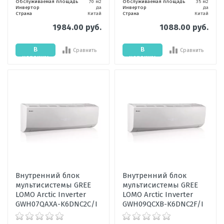
Обслуживаемая площадь
70 м2
Обслуживаемая площадь
35 м2
Инвертор
да
Инвертор
да
Страна
Китай
Страна
Китай
1984.00 руб.
1088.00 руб.
В
В
Сравнить
Сравнить
корзину
корзину
Внутренний блок
Внутренний блок
мультисистемы GREE
мультисистемы GREE
LOMO Arctic Inverter
LOMO Arctic Inverter
GWH07QAXA-K6DNC2C/I
GWH09QCXB-K6DNC2F/I