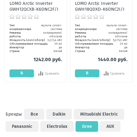
LOMO Arctic Inverter
LOMO Arctic Inverter
GWH12QCXB-K6DNC2F/I
GWH18QDXD-K6DNC2I/I
Тип
мульти сплит-
Тип
мульти сплит-
кондиционера
система
кондиционера
система
Режимы
охлаждение/
Режимы
охлаждение/
работы
обогрев
работы
обогрев
Мощность (охл/обогр)
3,2/3,4 кВт
Мощность (охл/обогр)
5,2/5,3 кВт
Обслуживаемая площадь
35 м2
Обслуживаемая площадь
25 м2
Инвертор
да
Инвертор
да
Страна
Китай
Страна
Китай
1242.00 руб.
1440.00 руб.
В
В
Сравнить
Сравнить
корзину
корзину
Бренды:
Все
Daikin
Mitsubishi Electric
Panasonic
Electrolux
Gree
AUX