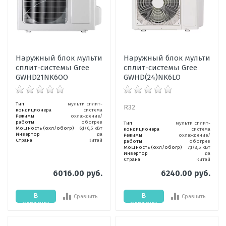
Наружный блок мульти
Наружный блок мульти
сплит-системы Gree
сплит-системы Gree
GWHD21NK6OO
GWHD(24)NK6LO
Тип
мульти сплит-
R32
кондиционера
система
Режимы
охлаждение/
работы
обогрев
Тип
мульти сплит-
Мощность (охл/обогр)
6,1/6,5 кВт
кондиционера
система
Инвертор
да
Режимы
охлаждение/
Страна
Китай
работы
обогрев
Мощность (охл/обогр)
7,1/8,5 кВт
Инвертор
да
Страна
Китай
6016.00 руб.
6240.00 руб.
В
В
Сравнить
Сравнить
корзину
корзину