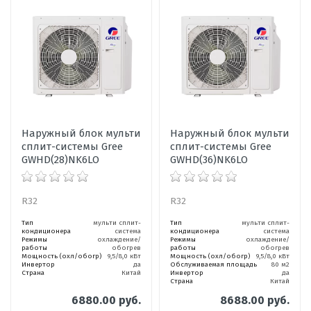
Наружный блок мульти
Наружный блок мульти
сплит-системы Gree
сплит-системы Gree
GWHD(28)NK6LO
GWHD(36)NK6LO
R32
R32
Тип
мульти сплит-
Тип
мульти сплит-
кондиционера
система
кондиционера
система
Режимы
охлаждение/
Режимы
охлаждение/
работы
обогрев
работы
обогрев
Мощность (охл/обогр)
9,5/8,0 кВт
Мощность (охл/обогр)
9,5/8,0 кВт
Инвертор
да
Обслуживаемая площадь
80 м2
Страна
Китай
Инвертор
да
Страна
Китай
6880.00 руб.
8688.00 руб.