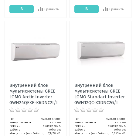
В
В
Сравнить
Сравнить
корзину
корзину
Внутренний блок
Внутренний блок
мультисистемы GREE
мультисистемы GREE
LOMO Arctic Inverter
LOMO Standart Inverter
GWH24QEXF-K6DNC2I/I
GWH12QC-K3DNC2G/I
Тип
мульти сплит-
Тип
мульти сплит-
кондиционера
система
кондиционера
система
Режимы
охлаждение/
Режимы
охлаждение/
работы
обогрев
работы
обогрев
Мощность (охл/обогр)
7,1/7,8 кВт
Мощность (охл/обогр)
3,2/3,4 кВт