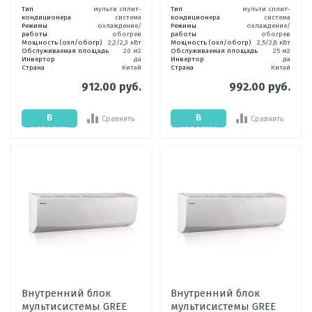
Тип
мульти сплит-
Тип
мульти сплит-
кондиционера
система
кондиционера
система
Режимы
охлаждение/
Режимы
охлаждение/
работы
обогрев
работы
обогрев
Мощность (охл/обогр)
2,2/2,3 кВт
Мощность (охл/обогр)
2,5/2,8 кВт
Обслуживаемая площадь
20 м2
Обслуживаемая площадь
25 м2
Инвертор
да
Инвертор
да
Страна
Китай
Страна
Китай
912.00 руб.
992.00 руб.
В
В
Сравнить
Сравнить
корзину
корзину
Внутренний блок
Внутренний блок
мультисистемы GREE
мультисистемы GREE