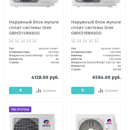
Наружный блок мульти
Наружный блок мульти
сплит-системы Gree
сплит-системы Gree
GWHD14NK6OO
GWHD18NK6ОO
Тип
мульти сплит-
Тип
мульти сплит-
кондиционера
система
кондиционера
система
Мощность (охл/обогр)
4,1/4,4 кВт
Режимы
охлаждение/
Инвертор
да
работы
обогрев
Страна
Китай
Мощность (охл/обогр)
5,65/5,3 кВт
Инвертор
да
Страна
Китай
4128.00 руб.
6584.00 руб.
В
В
Сравнить
Сравнить
корзину
корзину
РАССРОЧКА