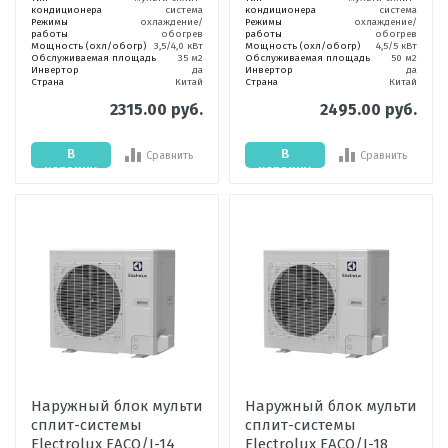
кондиционера
система
кондиционера
система
Режимы
охлаждение/
Режимы
охлаждение/
работы
обогрев
работы
обогрев
Мощность (охл/обогр)
3,5/4,0 кВт
Мощность (охл/обогр)
4,5/5 кВт
Обслуживаемая площадь
35 м2
Обслуживаемая площадь
50 м2
Инвертор
да
Инвертор
да
Страна
Китай
Страна
Китай
2315.00 руб.
2495.00 руб.
В
В
Сравнить
Сравнить
корзину
корзину
Наружный блок мульти
Наружный блок мульти
сплит-системы
сплит-системы
Electrolux EACO/I-14
Electrolux EACO/I-18