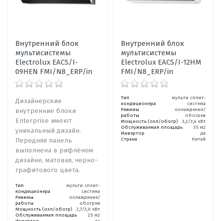
Внутренний блок
Внутренний блок
мультисистемы
мультисистемы
Electrolux EACS/I-
Electrolux EACS/I-12HM
09HEN FMI/N8_ERP/in
FMI/N8_ERP/in
Тип
мульти сплит-
Дизайнерские
кондиционера
система
внутренние блоки
Режимы
охлаждение/
работы
обогрев
Enterprise имеют
Мощность (охл/обогр)
3,2/3,4 кВт
Обслуживаемая площадь
35 м2
уникальный дизайн.
Инвертор
да
Передняя панель
Страна
Китай
выполнена в рифлёном
дизайне, матовая, черно-
графитового цвета.
Тип
мульти сплит-
кондиционера
система
Режимы
охлаждение/
работы
обогрев
Мощность (охл/обогр)
2,7/3,0 кВт
Обслуживаемая площадь
25 м2