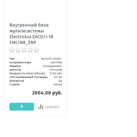
Внутренний блок
мультисистемы
Electrolux EACD/I-18
FMI/N8_ERP
Тип
мульти сплит-
кондиционера
система
Режимы
охлаждение/
работы
обогрев
Мощность (охл/обогр)
5/5,5 кВт
Обслуживаемая площадь
50 м2
Инвертор
да
Страна
Китай
2004.00 руб.
В
Сравнить
корзину