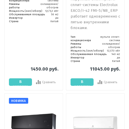
кондиционера
система
Режимы
охлаждение/
сплит-системы Electrolux
работы
обогрев
EACO/I-42 FMI-5/N8_ERP
Мощность (охл/обогр)
5,1/5,3 кВт
Обслуживаемая площадь
50 м2
работает одновременно с
Инвертор
да
Страна
Китай
пятью внутренними
блоками.
Тип
мульти сплит-
кондиционера
система
Режимы
охлаждение/
работы
обогрев
Мощность (охл/обогр)
12,1/13 кВт
Обслуживаемая площадь
140 м2
Инвертор
да
Страна
Китай
1450.00 руб.
11045.00 руб.
В
В
Сравнить
Сравнить
корзину
корзину
НОВИНКА