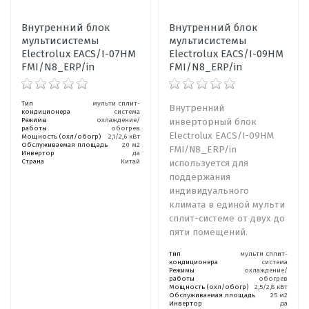
Внутренний блок
Внутренний блок
мультисистемы
мультисистемы
Electrolux EACS/I-07HM
Electrolux EACS/I-09HM
FMI/N8_ERP/in
FMI/N8_ERP/in
Тип
мульти сплит-
Внутренний
кондиционера
система
Режимы
охлаждение/
инверторный блок
работы
обогрев
Electrolux EACS/I-09HM
Мощность (охл/обогр)
2,1/2,6 кВт
Обслуживаемая площадь
20 м2
FMI/N8_ERP/in
Инвертор
да
Страна
Китай
используется для
поддержания
индивидуального
климата в единой мульти
сплит-системе от двух до
пяти помещений.
Тип
мульти сплит-
кондиционера
система
Режимы
охлаждение/
работы
обогрев
Мощность (охл/обогр)
2,5/2,8 кВт
Обслуживаемая площадь
25 м2
Инвертор
да