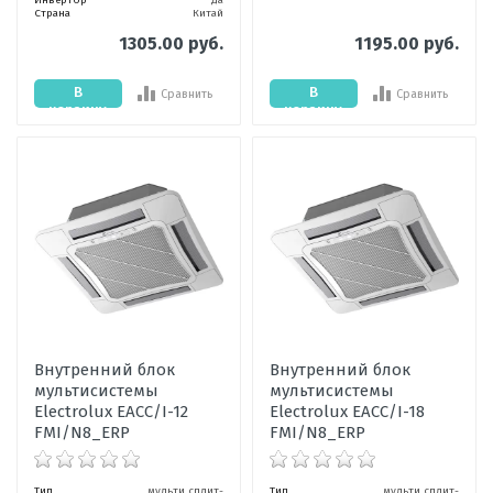
Инвертор
да
Страна
Китай
1305.00 руб.
1195.00 руб.
В
В
Сравнить
Сравнить
корзину
корзину
Внутренний блок
Внутренний блок
мультисистемы
мультисистемы
Electrolux EACС/I-12
Electrolux EACС/I-18
FMI/N8_ERP
FMI/N8_ERP
Тип
мульти сплит-
Тип
мульти сплит-