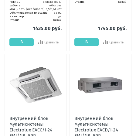
Режимы
охлаждение/
Страна
Китай
работы
обогрев
Мощность (охл/обогр)
3,5/3,81 кВт
Обслуживаемая площадь
35 м2
Инвертор
да
Страна
Китай
1435.00 руб.
1745.00 руб.
В
В
Сравнить
Сравнить
корзину
корзину
Внутренний блок
Внутренний блок
мультисистемы
мультисистемы
Electrolux EACС/I-24
Electrolux EACD/I-24
FMI/N8_ERP
FMI/N8_ERP