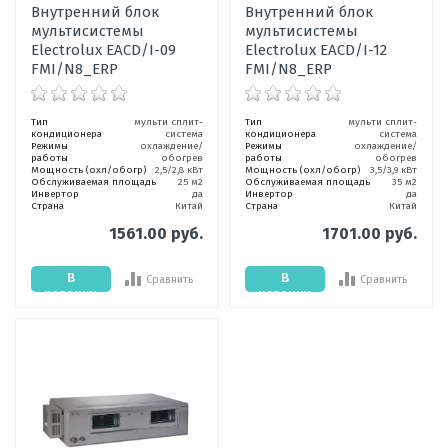
Внутренний блок
Внутренний блок
мультисистемы
мультисистемы
Electrolux EACD/I-09
Electrolux EACD/I-12
FMI/N8_ERP
FMI/N8_ERP
Тип
мульти сплит-
Тип
мульти сплит-
кондиционера
система
кондиционера
система
Режимы
охлаждение/
Режимы
охлаждение/
работы
обогрев
работы
обогрев
Мощность (охл/обогр)
2,5/2,8 кВт
Мощность (охл/обогр)
3,5/3,9 кВт
Обслуживаемая площадь
25 м2
Обслуживаемая площадь
35 м2
Инвертор
да
Инвертор
да
Страна
Китай
Страна
Китай
1561.00 руб.
1701.00 руб.
В
В
Сравнить
Сравнить
корзину
корзину