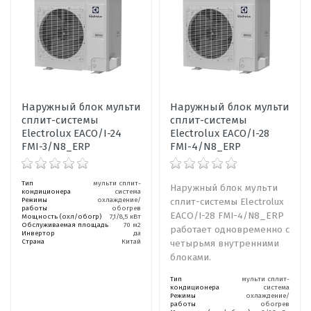
Наружный блок мульти
Наружный блок мульти
сплит-системы
сплит-системы
Electrolux EACO/I-24
Electrolux EACO/I-28
FMI-3/N8_ERP
FMI-4/N8_ERP
Тип
мульти сплит-
Наружный блок мульти
кондиционера
система
Режимы
охлаждение/
сплит-системы Electrolux
работы
обогрев
EACO/I-28 FMI-4/N8_ERP
Мощность (охл/обогр)
7,1/8,5 кВт
Обслуживаемая площадь
70 м2
работает одновременно с
Инвертор
да
Страна
Китай
четырьмя внутренними
блоками.
Тип
мульти сплит-
кондиционера
система
Режимы
охлаждение/
работы
обогрев