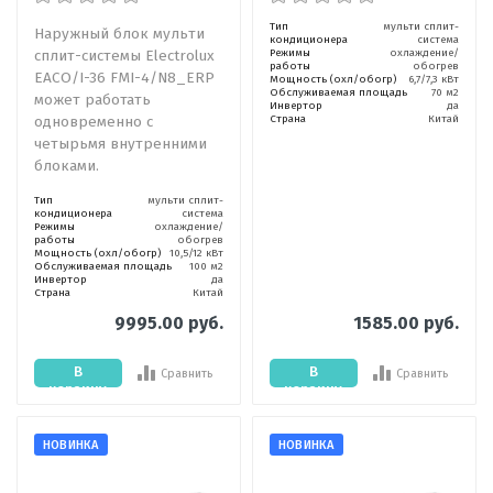
Тип
мульти сплит-
Наружный блок мульти
кондиционера
система
сплит-системы Electrolux
Режимы
охлаждение/
работы
обогрев
EACO/I-36 FMI-4/N8_ERP
Мощность (охл/обогр)
6,7/7,3 кВт
Обслуживаемая площадь
70 м2
может работать
Инвертор
да
одновременно с
Страна
Китай
четырьмя внутренними
блоками.
Тип
мульти сплит-
кондиционера
система
Режимы
охлаждение/
работы
обогрев
Мощность (охл/обогр)
10,5/12 кВт
Обслуживаемая площадь
100 м2
Инвертор
да
Страна
Китай
9995.00 руб.
1585.00 руб.
В
В
Сравнить
Сравнить
корзину
корзину
НОВИНКА
НОВИНКА