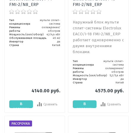
FMI-2/N8_ERP
FMI-2/N8_ERP
Тип
мульти сплит-
Наружный блок мульти
кондиционера
система
Режимы
охлаждение/
сплит-системы Electrolux
работы
обогрев
EACO/I-18 FMI-2/N8_ERP
Мощность (охл/обогр)
4,1/4,4 кВт
Обслуживаемая площадь
45 м2
работает одновременно с
Инвертор
да
Страна
Китай
двумя внутренними
блоками.
Тип
мульти сплит-
кондиционера
система
Режимы
охлаждение/
работы
обогрев
Мощность (охл/обогр)
5,2/5,4 кВт
Инвертор
да
Страна
Китай
4140.00 руб.
4575.00 руб.
В
В
Сравнить
Сравнить
корзину
корзину
РАССРОЧКА