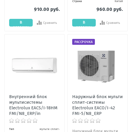
Страна
Китай
910.00 руб.
960.00 руб.
В
В
Сравнить
Сравнить
корзину
корзину
РАССРОЧКА
Внутренний блок
Наружный блок мульти
мультисистемы
сплит-системы
Electrolux EACS/I-18HM
Electrolux EACO/I-42
FMI/N8_ERP/in
FMI-5/N8_ERP
Тип
мульти сплит-
Наружный блок мульти