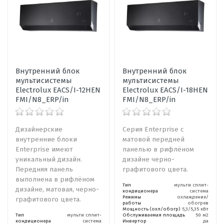
Внутренний блок
Внутренний блок
мультисистемы
мультисистемы
Electrolux EACS/I-12HEN
Electrolux EACS/I-18HEN
FMI/N8_ERP/in
FMI/N8_ERP/in
Дизайнерские
Серия Enterprise с
внутренние блоки
матовой передней
Enterprise имеют
панелью в рифлёном
уникальный дизайн.
дизайне черно-
Передняя панель
графитового цвета.
выполнена в рифлёном
Тип
мульти сплит-
дизайне, матовая, черно-
кондиционера
система
Режимы
охлаждение/
графитового цвета.
работы
обогрев
Мощность (охл/обогр)
5,3/5,35 кВт
Тип
мульти сплит-
Обслуживаемая площадь
50 м2
кондиционера
система
Инвертор
да