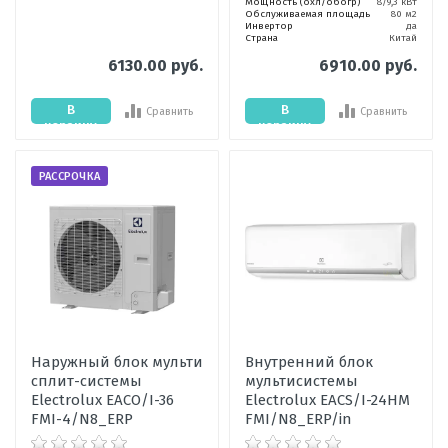
Мощность (охл/обогр)
8/9,3 кВт
Обслуживаемая площадь
80 м2
Инвертор
да
Страна
Китай
6130.00 руб.
6910.00 руб.
В
В
Сравнить
Сравнить
корзину
корзину
РАССРОЧКА
Наружный блок мульти
Внутренний блок
сплит-системы
мультисистемы
Electrolux EACO/I-36
Electrolux EACS/I-24HM
FMI-4/N8_ERP
FMI/N8_ERP/in