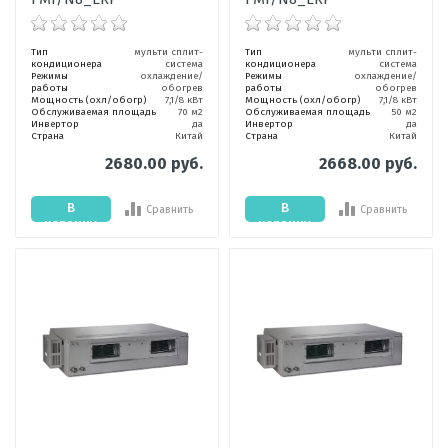
Тип
мульти сплит-
Тип
мульти сплит-
кондиционера
система
кондиционера
система
Режимы
охлаждение/
Режимы
охлаждение/
работы
обогрев
работы
обогрев
Мощность (охл/обогр)
7,1/8 кВт
Мощность (охл/обогр)
7,1/8 кВт
Обслуживаемая площадь
70 м2
Обслуживаемая площадь
50 м2
Инвертор
да
Инвертор
да
Страна
Китай
Страна
Китай
2680.00 руб.
2668.00 руб.
В
В
Сравнить
Сравнить
корзину
корзину