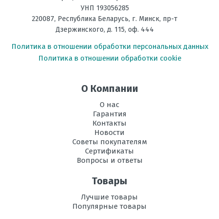
эксплуатации в
УНП 193056285
режиме
220087
,
Республика Беларусь
, г.
Минск
,
пр-т
охлаждения, °C
Дзержинского, д. 115, оф. 444
Рабочая
-15 до +24
Политика в отношении обработки персональных данных
температура
Политика в отношении обработки cookie
эксплуатации в
режиме обогрева,
°C
О Компании
Инвертор
да
О нас
Гарантия
Максимальная
30
Контакты
длина трассы, м
Новости
Советы покупателям
Максимальная
20
Сертификаты
высота трассы, м
Вопросы и ответы
Уровень шума
48
Товары
внешнего блока,
дБ
Лучшие товары
Популярные товары
Электропитание,
220