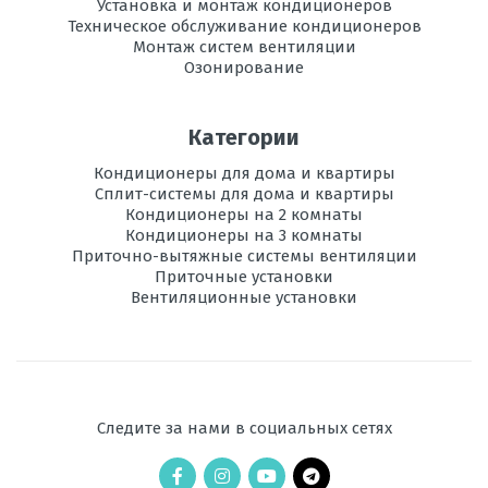
Установка и монтаж кондиционеров
мощность при
Техническое обслуживание кондиционеров
охлаждении, кВт
Монтаж систем вентиляции
Озонирование
Потребляемая
2,15
мощность при
обогреве, кВт
Категории
Электропитание,
220
Кондиционеры для дома и квартиры
В
Сплит-системы для дома и квартиры
Кондиционеры на 2 комнаты
Диаметр труб
1/4", 3/8"
Кондиционеры на 3 комнаты
хладагента,
Приточно-вытяжные системы вентиляции
мм
Приточные установки
Вентиляционные установки
Используемый
R32
хладагент
Площадь
до 100
помещения,
м2
Следите за нами в социальных сетях