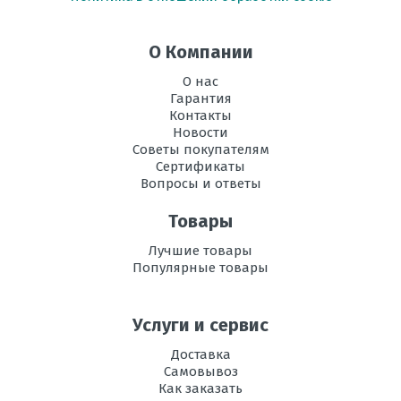
°C
Инвертор
да
О Компании
Максимальная
75
О нас
длина трассы, м
Гарантия
Контакты
Максимальная
Новости
15
высота трассы, м
Советы покупателям
Сертификаты
Вопросы и ответы
Конфигурация
для 5-ти комнат
наружных
блоков
Товары
Лучшие товары
Уровень шума
52
Популярные товары
внешнего блока,
дБ
Услуги и сервис
Вес
61,3
наружного
Доставка
блока, кг
Самовывоз
Как заказать
Потребляемая
2,0