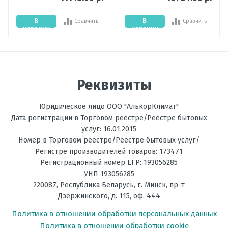
на обогрев, °C
В
В
Сравнить
Сравнить
Энергоэффективность,
А+
корзину
корзину
Тепло
Энергоэффективность,
А++
Холод
Отправить отзыв
Реквизиты
Размеры
834*950*330
внешнего
блока, мм В х Ш
Юридическое лицо ООО "АлькорКлимат"
х Г
Дата регистрации в Торговом реестре/Реестре бытовых
услуг: 16.01.2015
Рабочая
-10 до +48
Номер в Торговом реестре/Реестре бытовых услуг/
температура
Регистре производителей товаров: 173471
эксплуатации в
режиме
Регистрационный номер ЕГР: 193056285
охлаждения, °C
УНП 193056285
220087
,
Республика Беларусь
, г.
Минск
,
пр-т
Рабочая
-18 до +18
Дзержинского, д. 115, оф. 444
температура
эксплуатации в
Политика в отношении обработки персональных данных
режиме обогрева,
Политика в отношении обработки cookie