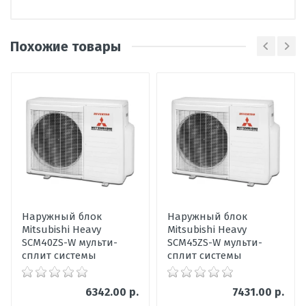
Похожие товары
Написать отзыв
Оценка
Пожалуйста, оцените по 5 бальной шкале
Ваше имя
Наружный блок
Наружный блок
Mitsubishi Heavy
Mitsubishi Heavy
Ваше сообщение
SCM40ZS-W мульти-
SCM45ZS-W мульти-
сплит системы
сплит системы
6342.00 р.
7431.00 р.