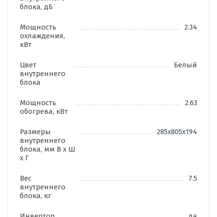
блока, дБ
Мощность
2.34
охлаждения,
кВт
Цвет
Белый
внутреннего
блока
Мощность
2.63
обогрева, кВт
Размеры
285х805х194
внутреннего
блока, мм В х Ш
х Г
Вес
7.5
внутреннего
блока, кг
Инвертор
да