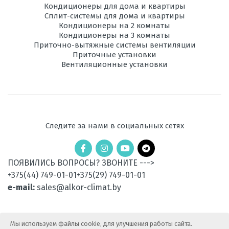
Кондиционеры для дома и квартиры
Сплит-системы для дома и квартиры
Максимальная
20
длина трассы, м
Кондиционеры на 2 комнаты
Кондиционеры на 3 комнаты
Приточно-вытяжные системы вентиляции
Максимальная
12
Приточные установки
высота трассы, м
Вентиляционные установки
Ночной
есть
режим
Рабочая
-15 до +24
температура
Следите за нами в социальных сетях
эксплуатации в
режиме обогрева,
°C
ПОЯВИЛИСЬ ВОПРОСЫ? ЗВОНИТЕ --->
Уровень шума
51-64
+375(44) 749-01-01
+375(29) 749-01-01
внешнего блока,
дБ
e-mail:
sales@alkor-climat.by
Вес
40
наружного
Мы используем файлы cookie, для улучшения работы сайта.
блока, кг