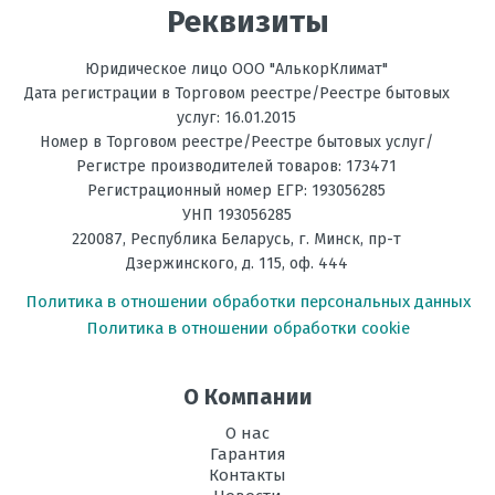
Реквизиты
Мощность
6,0
обогрева, кВт
Юридическое лицо ООО "АлькорКлимат"
Температура
до -15С
Дата регистрации в Торговом реестре/Реестре бытовых
на обогрев, °C
услуг: 16.01.2015
Номер в Торговом реестре/Реестре бытовых услуг/
Фильтрация
Дезодорирующий
Регистре производителей товаров: 173471
Регистрационный номер ЕГР: 193056285
Энергоэффективность,
А+++
УНП 193056285
Тепло
220087
,
Республика Беларусь
, г.
Минск
,
пр-т
Дзержинского, д. 115, оф. 444
Энергоэффективность,
А+++
Холод
Политика в отношении обработки персональных данных
Политика в отношении обработки cookie
Размеры
307*890*233
внутреннего
блока, мм В х Ш
О Компании
х Г
О нас
Размеры
714*800*285
Гарантия
внешнего
Контакты
блока, мм В х