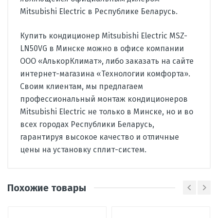
Mitsubishi Electric в Республике Беларусь.
Купить кондиционер Mitsubishi Electric MSZ-
LN50VG в Минске можно в офисе компании
ООО «АлькорКлимат», либо заказать на сайте
интернет-магазина «Технологии комфорта».
Своим клиентам, мы предлагаем
профессиональный монтаж кондиционеров
Mitsubishi Electric не только в Минске, но и во
всех городах Республики Беларусь,
гарантируя высокое качество и отличные
цены на установку сплит-систем.
Производитель
Mitsubishi Electric
Похожие товары
Страна
Таиланд
Вид
сплит-система
Написать отзыв
кондиционера