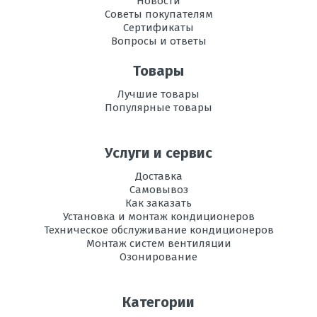
Новости
Ш х Г
Советы покупателям
Сертификаты
Режим
есть
Вопросы и ответы
осушения
воздуха
Товары
Рабочая
-10до +46
Лучшие товары
температура
Популярные товары
эксплуатации в
режиме охлаждения,
°C
Услуги и сервис
Регулировка
есть
Доставка
направления
Самовывоз
потока воздуха
Как заказать
Установка и монтаж кондиционеров
Вес
16
Техническое обслуживание кондиционеров
внутреннего
Монтаж систем вентиляции
блока, кг
Озонирование
Инвертор
да
Категории
Ионизация
есть