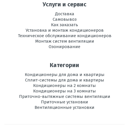
Услуги и сервис
Регулировка
есть
направления
Доставка
потока воздуха
Самовывоз
Как заказать
Вес
9
Установка и монтаж кондиционеров
внутреннего
Техническое обслуживание кондиционеров
блока, кг
Монтаж систем вентиляции
Озонирование
Инвертор
да
Ионизация
есть
Категории
Кондиционеры для дома и квартиры
Максимальная
15
Сплит-системы для дома и квартиры
длина трассы, м
Кондиционеры на 2 комнаты
Кондиционеры на 3 комнаты
Максимальная
15
Приточно-вытяжные системы вентиляции
высота трассы, м
Приточные установки
Вентиляционные установки
Ночной
есть
режим
Рабочая
-15 до +24