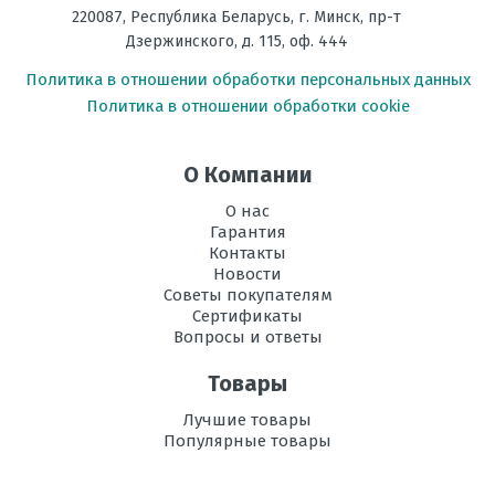
220087
,
Республика Беларусь
, г.
Минск
,
пр-т
Энергоэффективность,
А+++
Дзержинского, д. 115, оф. 444
Холод
Политика в отношении обработки персональных данных
Размеры
295*919*194
Политика в отношении обработки cookie
внутреннего
блока, мм В х Ш
х Г
Отправить отзыв
О Компании
Размеры
542*780*289
О нас
внешнего
Гарантия
блока, мм В х
Контакты
Ш х Г
Новости
Советы покупателям
Режим
есть
Сертификаты
осушения
Вопросы и ответы
воздуха
Товары
Рабочая
-10 до +43
температура
Лучшие товары
эксплуатации в
Популярные товары
режиме
охлаждения, °C