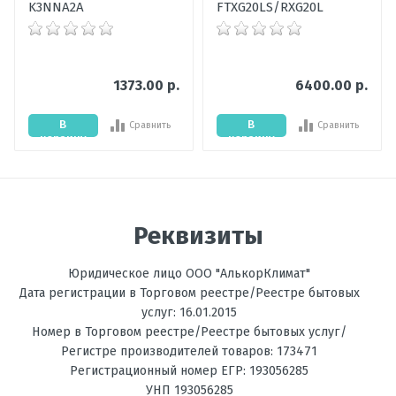
K3NNA2A
FTXG20LS/RXG20L
26 сентября 2024, 17:18
Уровень шума
19-37
внутреннего
блока, дБ
1373.00 р.
6400.00 р.
Мощность
2,05
охлаждения,
кВт
В
В
Сравнить
Сравнить
корзину
корзину
Написать отзыв
Цвет
Серебристый
внутреннего
блока
Оценка
Мощность
2,8
Реквизиты
обогрева, кВт
Пожалуйста, оцените по 5 бальной шкале
Юридическое лицо ООО "АлькорКлимат"
Температура
до -15С
Ваше имя
на обогрев, °C
Дата регистрации в Торговом реестре/Реестре бытовых
услуг: 16.01.2015
Фильтрация
Дезодорирующий
Номер в Торговом реестре/Реестре бытовых услуг/
Регистре производителей товаров: 173471
Ваше сообщение
Энергоэффективность,
А++
Регистрационный номер ЕГР: 193056285
Тепло
УНП 193056285