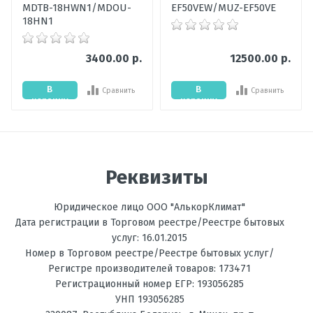
Ваше сообщение
MDTB-18HWN1/MDOU-
EF50VEW/MUZ-EF50VE
18HN1
3400.00 р.
12500.00 р.
В
В
Сравнить
Сравнить
корзину
корзину
Отправить отзыв
Реквизиты
Юридическое лицо ООО "АлькорКлимат"
Дата регистрации в Торговом реестре/Реестре бытовых
услуг: 16.01.2015
Номер в Торговом реестре/Реестре бытовых услуг/
Регистре производителей товаров: 173471
Регистрационный номер ЕГР: 193056285
УНП 193056285