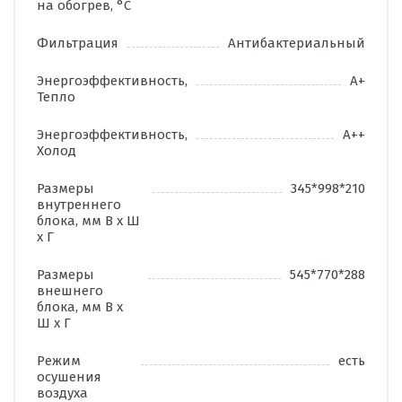
на обогрев, °C
Фильтрация
Антибактериальный
Энергоэффективность,
А+
Тепло
Энергоэффективность,
А++
Холод
Размеры
345*998*210
внутреннего
блока, мм В х Ш
х Г
Размеры
545*770*288
внешнего
блока, мм В х
Ш х Г
Режим
есть
осушения
воздуха