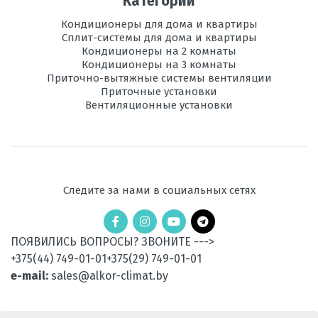
Категории
Отправить отзыв
Ионизация
есть
Кондиционеры для дома и квартиры
Сплит-системы для дома и квартиры
Максимальная
Кондиционеры на 2 комнаты
15
длина трассы, м
Кондиционеры на 3 комнаты
Приточно-вытяжные системы вентиляции
Приточные установки
Максимальная
5
Вентиляционные установки
высота трассы, м
Ночной
есть
режим
Рабочая
-10 до +24
Следите за нами в социальных сетях
температура
эксплуатации в
режиме обогрева,
°C
ПОЯВИЛИСЬ ВОПРОСЫ? ЗВОНИТЕ --->
+375(44) 749-01-01
+375(29) 749-01-01
Уровень шума
50
внешнего блока,
e-mail:
sales@alkor-climat.by
дБ
Вес
25.7