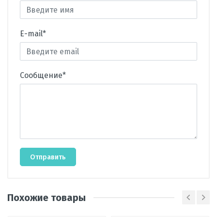
E-mail*
Сообщение*
Отправить
Роман
Р
Производитель
LG
Купил в июле кондиционер LG
Похожие товары
Вид
сплит-система
кондиционера
DC09RH EVO MAX — и очень доволен.