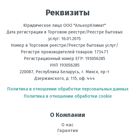
Мощность
деньги. Хотел конечно мицубиси
3,2
обогрева, кВт
или дайкин, но там другой ценовой
Реквизиты
диапазон. В принципе работой на
Ультрафиолетовая
есть
холод доволен, обогрев - не успел
лампа
Юридическое лицо ООО "АлькорКлимат"
проверить. Огорчает только три
Дата регистрации в Торговом реестре/Реестре бытовых
Температура
скорости регулировки мощности
до -10С
услуг: 16.01.2015
на обогрев, °C
работы вентилятора, у истинных
Номер в Торговом реестре/Реестре бытовых услуг/
китайцев уже пять.
Регистре производителей товаров: 173471
Фильтрация
Антибактериальный, Биофильтр
Внешний блок красивый, наружный
Регистрационный номер ЕГР: 193056285
УНП 193056285
блок небольшой. Отлично
Энергоэффективность,
А+
220087
,
Республика Беларусь
, г.
Минск
,
пр-т
Тепло
разместился в лоджии. Пульт
Дзержинского, д. 115, оф. 444
управления простой и понятный.
Энергоэффективность,
А++
Если рассматриваете до 700 уе.- то
Политика в отношении обработки персональных данных
Холод
рекомендую.
Политика в отношении обработки cookie
Размеры
308х753х189
10 октября 2021, 13:49
внутреннего
О Компании
блока, мм В х Ш
х Г
О нас
Гарантия
Размеры
495х717х230