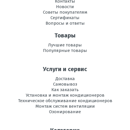
Контакты
внешнего
Новости
блока, мм В х
Советы покупателям
Ш х Г
Написать отзыв
Сертификаты
Вопросы и ответы
Режим
есть
осушения
Оценка
Товары
воздуха
Лучшие товары
Пожалуйста, оцените по 5 бальной шкале
Рабочая
-10 до +43
Популярные товары
температура
Ваше имя
эксплуатации в
режиме
Услуги и сервис
охлаждения, °C
Доставка
Регулировка
есть
Ваше сообщение
Самовывоз
направления
Как заказать
потока воздуха
Установка и монтаж кондиционеров
Техническое обслуживание кондиционеров
Вес
7,8
Монтаж систем вентиляции
внутреннего
Озонирование
блока, кг
Инвертор
да