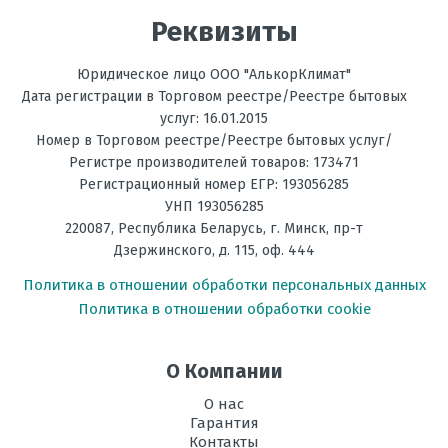
Реквизиты
Мощность
3,3
обогрева, кВт
Юридическое лицо ООО "АлькорКлимат"
Ультрафиолетовая
есть
Дата регистрации в Торговом реестре/Реестре бытовых
лампа
услуг: 16.01.2015
Номер в Торговом реестре/Реестре бытовых услуг/
Температура
до -10С
Регистре производителей товаров: 173471
на обогрев, °C
Регистрационный номер ЕГР: 193056285
УНП 193056285
Фильтрация
Антибактериальный, Ионизирующий
220087
,
Республика Беларусь
, г.
Минск
,
пр-т
Дзержинского, д. 115, оф. 444
Энергоэффективность,
А++
Тепло
Политика в отношении обработки персональных данных
Политика в отношении обработки cookie
Энергоэффективность,
А++
Холод
О Компании
Размеры
308х837х192
внутреннего
О нас
блока, мм В х Ш
Гарантия
х Г
Контакты