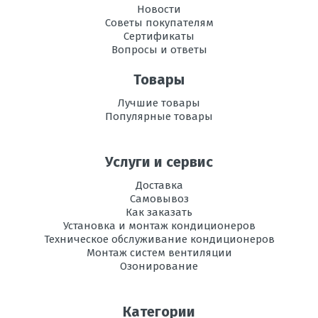
Новости
Размеры
483х717х230
Советы покупателям
внешнего
Сертификаты
блока, мм В х
Вопросы и ответы
Ш х Г
Товары
Режим
есть
осушения
Лучшие товары
воздуха
Популярные товары
Рабочая
-10 до +24
температура
Услуги и сервис
эксплуатации в
режиме
Доставка
охлаждения, °C
Самовывоз
Как заказать
Регулировка
есть
Установка и монтаж кондиционеров
направления
Техническое обслуживание кондиционеров
потока воздуха
Монтаж систем вентиляции
Озонирование
Вес
10
внутреннего
блока, кг
Категории