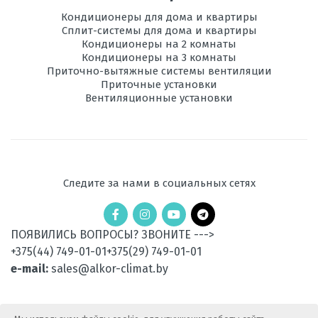
Инвертор
да
Кондиционеры для дома и квартиры
Сплит-системы для дома и квартиры
Ионизация
Кондиционеры на 2 комнаты
есть
Кондиционеры на 3 комнаты
Приточно-вытяжные системы вентиляции
Максимальная
15
Приточные установки
длина трассы, м
Вентиляционные установки
Максимальная
7
высота трассы, м
Ночной
есть
режим
Следите за нами в социальных сетях
Рабочая
-10 до +43
температура
эксплуатации в
ПОЯВИЛИСЬ ВОПРОСЫ? ЗВОНИТЕ --->
режиме обогрева,
+375(44) 749-01-01
+375(29) 749-01-01
°C
e-mail:
sales@alkor-climat.by
Уровень шума
47
внешнего блока,
дБ