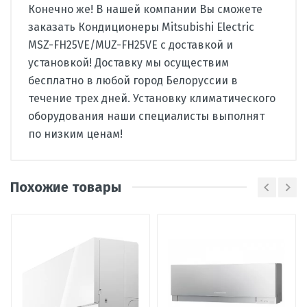
Конечно же! В нашей компании Вы сможете
заказать Кондиционеры Mitsubishi Electric
MSZ-FH25VE/MUZ-FH25VE с доставкой и
установкой! Доставку мы осуществим
бесплатно в любой город Белоруссии в
течение трех дней. Установку климатического
оборудования наши специалисты выполнят
по низким ценам!
Павел
П
Производитель
Mitsubishi Electric
Этот кондиционер хорошо
Похожие товары
Страна
Япония-Таиланд
проявляет себя по всем
Вид
сплит-система
направлениям: охлаждение в зной,
кондиционера
духоту и легкий обогрев при
похолодании. Использует
Тип
настенный
небольшое количество энергии,
внутреннего
блока
прекрасно чистит и вентилирует
воздух. Больше всего понравился