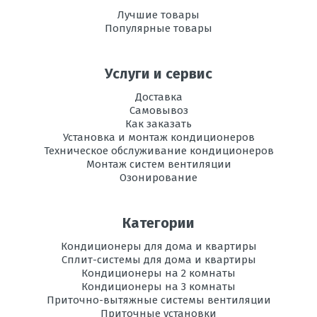
Рабочая
-10 до+46
Лучшие товары
температура
Популярные товары
эксплуатации в
режиме охлаждения,
°C
Услуги и сервис
Регулировка
есть
Доставка
направления
Самовывоз
потока воздуха
Как заказать
Установка и монтаж кондиционеров
Вес
13,5
Техническое обслуживание кондиционеров
внутреннего
Монтаж систем вентиляции
блока, кг
Озонирование
Инвертор
да
Категории
Ионизация
есть
Кондиционеры для дома и квартиры
Сплит-системы для дома и квартиры
Максимальная
20
длина трассы, м
Кондиционеры на 2 комнаты
Кондиционеры на 3 комнаты
Приточно-вытяжные системы вентиляции
Максимальная
12
Приточные установки
высота трассы, м