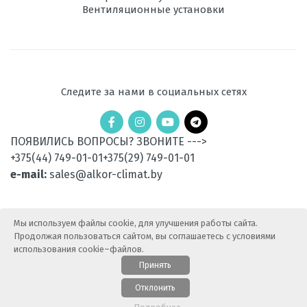
Вентиляционные установки
Ночной
есть
режим
Рабочая
-15 до +24
температура
Следите за нами в социальных сетях
эксплуатации в
режиме обогрева,
°C
ПОЯВИЛИСЬ ВОПРОСЫ? ЗВОНИТЕ --->
Уровень шума
49
+375(44) 749-01-01
+375(29) 749-01-01
внешнего блока,
дБ
e-mail:
sales@alkor-climat.by
Вес
37
наружного
Мы используем файлы cookie, для улучшения работы сайта.
блока, кг
Продолжая пользоваться сайтом, вы соглашаетесь с условиями
использования cookie–файлов.
Потребляемая
0,485
мощность при
Принять
охлаждении, кВт
© 2015-2025 АлькорКлимат — Продажа климатической
Отклонить
техники. Все права защищены.
Карта сайта
Потребляемая
0,58