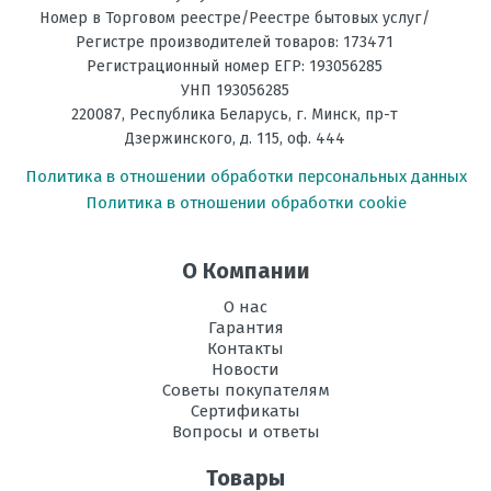
Оценка
Номер в Торговом реестре/Реестре бытовых услуг/
Фильтрация
Дезодорирующий
Регистре производителей товаров: 173471
Пожалуйста, оцените по 5 бальной шкале
Регистрационный номер ЕГР: 193056285
Энергоэффективность,
А+++
УНП 193056285
Тепло
Ваше имя
220087
,
Республика Беларусь
, г.
Минск
,
пр-т
Дзержинского, д. 115, оф. 444
Энергоэффективность,
А+++
Холод
Политика в отношении обработки персональных данных
Ваше сообщение
Политика в отношении обработки cookie
Размеры
308*925*234
внутреннего
блока, мм В х Ш
О Компании
х Г
О нас
Размеры
550*800*285
Гарантия
внешнего
Контакты
блока, мм В х Ш
Новости
х Г
Советы покупателям
Отправить отзыв
Сертификаты
Режим
есть
Вопросы и ответы
осушения
воздуха
Товары