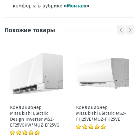
комфорта в рубрике
«
Монтаж
»
.
Производитель
Mitsubishi Electric
Похожие товары
Страна
Таиланд
Вид
сплит-система
Написать отзыв
кондиционера
Тип
настенный
Оценка
внутреннего
блока
Пожалуйста, оцените по 5 бальной шкале
Наличие
Нет в наличии
товара
Ваше имя
Гарантия,
60
Кондиционер
Кондиционер
мес
Mitsubishi Electric
Mitsubishi Electric MSZ-
Ваше сообщение
Design Inverter MSZ-
FH25VE/MUZ-FH25VE
Уровень шума
21-42
EF25VGKW/MUZ-EF25VG
внутреннего
блока, дБ