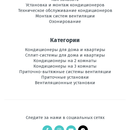
Установка и монтаж кондиционеров
Вес
12
Техническое обслуживание кондиционеров
внутреннего
Монтаж систем вентиляции
блока, кг
Озонирование
Инвертор
да
Категории
Ионизация
есть
Кондиционеры для дома и квартиры
Сплит-системы для дома и квартиры
Максимальная
20
длина трассы, м
Кондиционеры на 2 комнаты
Кондиционеры на 3 комнаты
Приточно-вытяжные системы вентиляции
Максимальная
12
Приточные установки
высота трассы, м
Вентиляционные установки
Ночной
есть
режим
Рабочая
-15 до+24
температура
Следите за нами в социальных сетях
эксплуатации в
режиме обогрева, °C