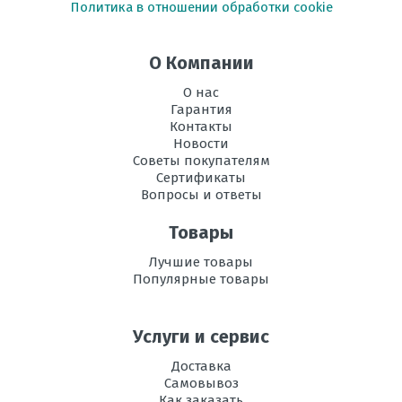
Политика в отношении обработки cookie
Размеры
299*895*195
внутреннего
блока, мм В х Ш
О Компании
х Г
О нас
Размеры
550*800*285
Гарантия
внешнего
Контакты
блока, мм В х Ш
Новости
х Г
Советы покупателям
Сертификаты
Режим
есть
Вопросы и ответы
осушения
воздуха
Товары
Рабочая
-10 до+46
Лучшие товары
температура
Популярные товары
эксплуатации в
режиме охлаждения,
°C
Услуги и сервис
Регулировка
есть
Доставка
направления
Самовывоз
потока воздуха
Как заказать