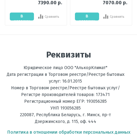
7390.00 р.
7070.00 р.
Мощность
2,5
охлаждения,
В
В
Сравнить
Сравнить
кВт
корзину
корзину
Цвет
Чёрный
внутреннего
Отправить отзыв
блока
Реквизиты
Мощность
3,2
обогрева, кВт
Юридическое лицо ООО "АлькорКлимат"
Температура
до -15С
Дата регистрации в Торговом реестре/Реестре бытовых
на обогрев, °C
услуг: 16.01.2015
Номер в Торговом реестре/Реестре бытовых услуг/
Фильтрация
Дезодорирующий
Регистре производителей товаров: 173471
Регистрационный номер ЕГР: 193056285
Энергоэффективность,
А++
УНП 193056285
Тепло
220087
,
Республика Беларусь
, г.
Минск
,
пр-т
Дзержинского, д. 115, оф. 444
Энергоэффективность,
А+++
Холод
Политика в отношении обработки персональных данных