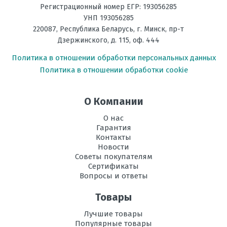
Регистрационный номер ЕГР: 193056285
Энергоэффективность,
А++
УНП 193056285
Тепло
Отправить отзыв
220087
,
Республика Беларусь
, г.
Минск
,
пр-т
Дзержинского, д. 115, оф. 444
Энергоэффективность,
А++
Холод
Политика в отношении обработки персональных данных
Политика в отношении обработки cookie
Размеры
245*798*299
внутреннего
блока, мм В х Ш
О Компании
х Г
О нас
Размеры
285*800*550
Гарантия
внешнего
Контакты
блока, мм В х Ш
Новости
х Г
Советы покупателям
Сертификаты
Режим
есть
Вопросы и ответы
осушения
воздуха
Товары
Рабочая
-10 до +46
Лучшие товары
температура
Популярные товары