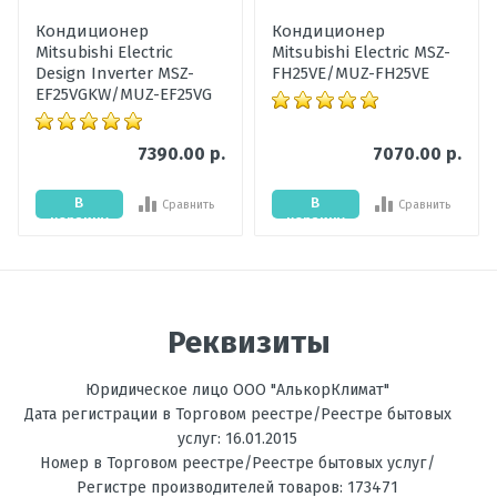
Гарантия,
60
Кондиционер
Кондиционер
мес
Mitsubishi Electric
Mitsubishi Electric MSZ-
Design Inverter MSZ-
FH25VE/MUZ-FH25VE
Уровень шума
21-42
Написать отзыв
EF25VGKW/MUZ-EF25VG
внутреннего
блока, дБ
7390.00 р.
7070.00 р.
Оценка
Мощность
4.2
охлаждения,
В
В
Сравнить
Сравнить
Пожалуйста, оцените по 5 бальной шкале
кВт
корзину
корзину
Ваше имя
Цвет
Белый
внутреннего
блока
Реквизиты
Мощность
5.2
Ваше сообщение
обогрева, кВт
Юридическое лицо ООО "АлькорКлимат"
Температура
до -20С
Дата регистрации в Торговом реестре/Реестре бытовых
на обогрев, °C
услуг: 16.01.2015
Номер в Торговом реестре/Реестре бытовых услуг/
Фильтрация
Ионизирующий, Дезодорирующий, Ко
Регистре производителей товаров: 173471