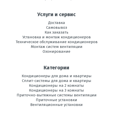
эксплуатации в
режиме
охлаждения, °C
Услуги и сервис
Регулировка
есть
Доставка
направления
Самовывоз
потока воздуха
Как заказать
Установка и монтаж кондиционеров
Вес
10,5
Техническое обслуживание кондиционеров
внутреннего
Монтаж систем вентиляции
блока, кг
Озонирование
Инвертор
да
Категории
Ионизация
есть
Кондиционеры для дома и квартиры
Сплит-системы для дома и квартиры
Максимальная
20
длина трассы, м
Кондиционеры на 2 комнаты
Кондиционеры на 3 комнаты
Приточно-вытяжные системы вентиляции
Максимальная
12
Приточные установки
высота трассы, м
Вентиляционные установки
Ночной
есть