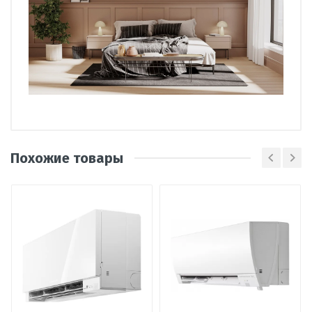
Тамара
Т
Производитель
Mitsubishi Electric
Самый бесшумный кондиционер
Похожие товары
Страна
Турция
который я видела. Матовый белый
Вид
сплит-система
цвет. Очень лаконичен, но при этом
кондиционера
реально элегантен. Сейчас работает
на тепло, на охлаждение не
Тип
настенный
пробовали ещё.
внутреннего
блока
13 марта 2024, 21:03
Наличие
Уточнить наличие
товара