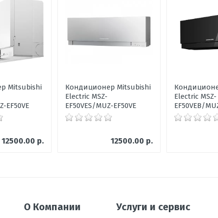
ените по 5 бальной шкале
 Mitsubishi
Кондиционер Mitsubishi
Кондиционер
Electric MSZ-
Electric MSZ-
Z-EF50VE
EF50VES/MUZ-EF50VE
EF50VEB/MUZ
 В х Ш х Г
12500.00 р.
12500.00 р.
 х Ш х Г
ации в режиме охлаждения, °C
ока воздуха
О Компании
Услуги и сервис