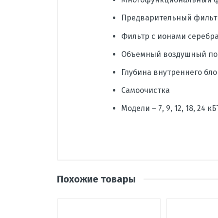
Предварительный фильт
Фильтр с ионами серебр
Объемный воздушный по
Глубина внутреннего блок
Самоочистка
Модели – 7, 9, 12, 18, 24 к
Производитель
Страна
Тип внутреннего блока
Похожие товары
Наличие товара
Написать отзыв
Гарантия, мес
Уровень шума внутреннего бло