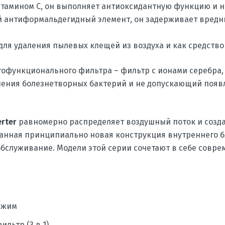
тамином С, он выполняет антиоксидантную функцию и н
й антиформальдегидный элемент, он задерживает вредн
ля удаления пылевых клещей из воздуха и как средство
гофункционального фильтра – фильтр с ионами серебра
ения болезнетворных бактерий и не допускающий появ
rter
равномерно распределяет воздушный поток и созд
анная принципиально новая конструкция внутреннего б
обслуживание. Модели этой серии сочетают в себе совр
ежим
льтр (3 в 1)