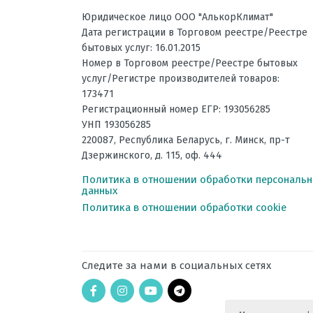
Инвертор
Юридическое лицо ООО "АлькорКлимат"
Дата регистрации в Торговом реестре/Реестре
Максимальная длина трассы, 
бытовых услуг: 16.01.2015
Максимальная высота трассы,
Номер в Торговом реестре/Реестре бытовых
услуг/Регистре производителей товаров:
Ночной режим
173471
Рабочая температура эксплуат
Регистрационный номер ЕГР: 193056285
УНП 193056285
Уровень шума внешнего блока
220087
,
Республика Беларусь
, г.
Минск
,
пр-т
Вес наружного блока, кг
Дзержинского, д. 115, оф. 444
Потребляемая мощность при о
Политика в отношении обработки персональ
данных
Потребляемая мощность при о
Политика в отношении обработки cookie
Электропитание, В
Диаметр труб хладагента, мм
Следите за нами в социальных сетях
Используемый хладагент
Площадь помещения, м2