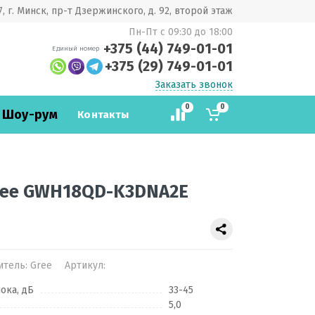
, г. Минск, пр-т Дзержинского, д. 92, второй этаж
Пн-Пт с 09:30 до 18:00
+375 (44) 749-01-01
Единый номер
+375 (29) 749-01-01
Заказать звонок
0
0
 Шоу-рум
Контакты
ree GWH18QD-K3DNA2E
итель:
Gree
Артикул:
ока, дБ
33-45
5,0