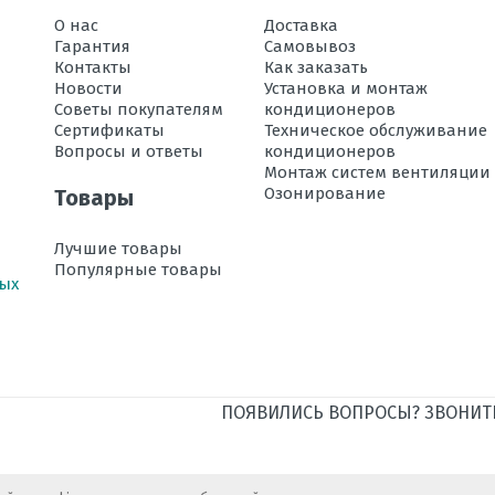
О нас
Доставка
Гарантия
Самовывоз
м
Контакты
Как заказать
Новости
Установка и монтаж
 м
Советы покупателям
кондиционеров
Сертификаты
Техническое обслуживание
Вопросы и ответы
кондиционеров
ации в режиме обогрева, °C
Монтаж систем вентиляции
Озонирование
Товары
, дБ
Лучшие товары
Популярные товары
хлаждении, кВт
ных
богреве, кВт
ПОЯВИЛИСЬ ВОПРОСЫ? ЗВОНИТЕ