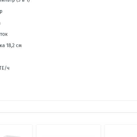
р
а
ток
а 18,2 см
БТЕ/ч
ка, дБ