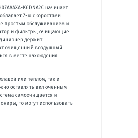
GWH07АААХА-K6DNA2С начинает
 обладает 7-ю скоростями
же простым обслуживанием и
изатор и фильтры, очищающие
ндиционер держит
яют очищенный воздушный
ться в месте нахождения
охладой или теплом, так и
ожно оставлять включенным
истема самоочищается и
онеры, то могут использовать
Gree
Китай