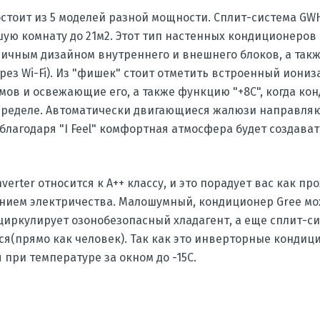
 состоит из 5 моделей разной мощности. Сплит-система 
ую комнату до 21м2. Этот тип настенных кондиционеров
ичным дизайном внутреннего и внешнего блоков, а так
рез Wi-Fi). Из "фишек" стоит отметить встроенный ион
мов и освежающие его, а также функцию "+8С", когда ко
 пределе. Автоматически двигающиеся жалюзи направл
благодаря "I Feel" комфортная атмосфера будет создава
verter относится к A++ классу, и это порадует вас как пр
нием электричества. Малошумный, кондиционер Gree м
 циркулирует озонобезопасный хладагент, а еще сплит-с
я(прямо как человек). Так как это инверторные кондици
 при температуре за окном до -15С.