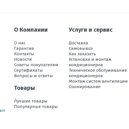
 х Ш х Г
ации в режиме охлаждения, °C
О Компании
Услуги и сервис
ока воздуха
О нас
Доставка
Гарантия
Самовывоз
Контакты
Как заказать
Новости
Установка и монтаж
м
Советы покупателям
кондиционеров
 м
Сертификаты
Техническое обслуживание
Вопросы и ответы
кондиционеров
Монтаж систем вентиляции
Озонирование
Товары
ации в режиме обогрева, °C
, дБ
Лучшие товары
Популярные товары
ных
хлаждении, кВт
богреве, кВт