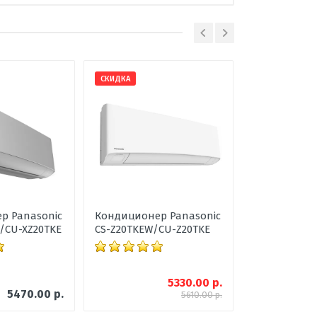
сплит-система
настенный
В наличии
84
СКИДКА
ХИТ
24-40
2,35
Белый
2,50
до -15С
р Panasonic
Кондиционер Panasonic
Кондиционе
Угольный
/CU-XZ20TKE
CS-Z20TKEW/CU-Z20TKE
Stylish FTX
А++
А+
5330.00 р.
5470.00 р.
5610.00 р.
250х698х185