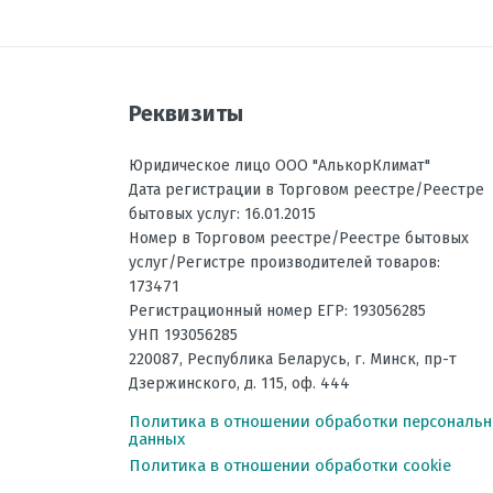
Размеры внешнего блока, мм В
Режим осушения воздуха
Отправить отзыв
Рабочая температура эксплуат
Реквизиты
Регулировка направления пот
Вес внутреннего блока, кг
Юридическое лицо ООО "АлькорКлимат"
Дата регистрации в Торговом реестре/Реестре
Инвертор
бытовых услуг: 16.01.2015
Максимальная длина трассы, 
Номер в Торговом реестре/Реестре бытовых
услуг/Регистре производителей товаров:
Максимальная высота трассы,
173471
Ночной режим
Регистрационный номер ЕГР: 193056285
УНП 193056285
Рабочая температура эксплуат
220087
,
Республика Беларусь
, г.
Минск
,
пр-т
Уровень шума внешнего блока
Дзержинского, д. 115, оф. 444
Вес наружного блока, кг
Политика в отношении обработки персональ
данных
Потребляемая мощность при о
Политика в отношении обработки cookie
Потребляемая мощность при о