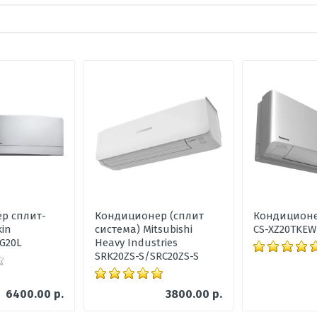
ка, дБ
ените по 5 бальной шкале
р сплит-
Кондиционер (сплит
Кондиционе
kin
система) Mitsubishi
CS-XZ20TKEW
G20L
Heavy Industries
SRK20ZS-S/SRC20ZS-S
6400.00 р.
3800.00 р.
 В х Ш х Г