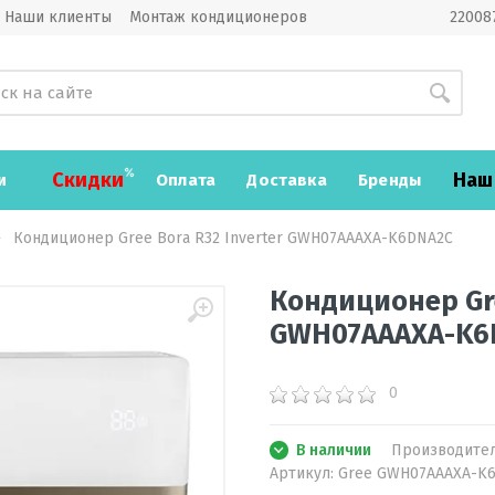
Наши клиенты
Монтаж кондиционеров
220087
Скидки
Наш
и
Оплата
Доставка
Бренды
Кондиционер Gree Bora R32 Inverter GWH07АААХА-K6DNA2С
Кондиционер Gre
GWH07АААХА-K6
0
В наличии
Производите
Артикул:
Gree GWH07АААХА-K