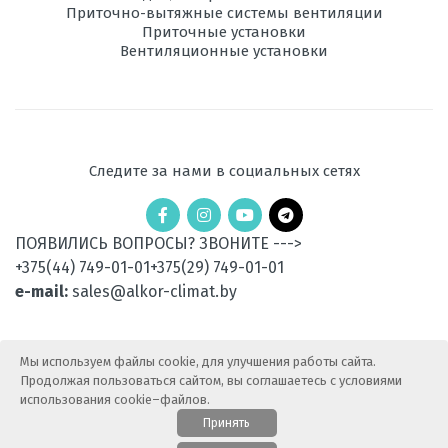
Приточно-вытяжные системы вентиляции
Приточные установки
Ночной
есть
Вентиляционные установки
режим
Рабочая
-15 до +24
температура
эксплуатации в
режиме обогрева,
°C
Следите за нами в социальных сетях
Уровень шума
52
внешнего блока,
ПОЯВИЛИСЬ ВОПРОСЫ? ЗВОНИТЕ --->
дБ
+375(44) 749-01-01
+375(29) 749-01-01
Вес
25
e-mail:
sales@alkor-climat.by
наружного
блока, кг
Мы используем файлы cookie, для улучшения работы сайта.
Потребляемая
0,99
Продолжая пользоваться сайтом, вы соглашаетесь с условиями
мощность при
охлаждении, кВт
использования cookie–файлов.
Принять
Потребляемая
0,92