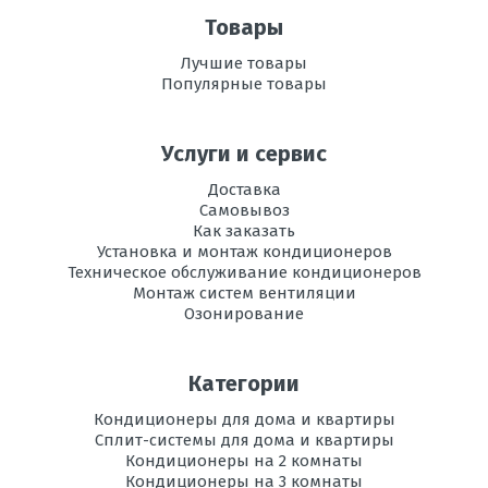
воздуха
Товары
Рабочая
-15 до +43
Лучшие товары
температура
Популярные товары
эксплуатации в
режиме
охлаждения, °C
Услуги и сервис
Регулировка
есть
Доставка
направления
Самовывоз
потока воздуха
Как заказать
Установка и монтаж кондиционеров
Вес
8,5
Техническое обслуживание кондиционеров
внутреннего
Монтаж систем вентиляции
блока, кг
Озонирование
Инвертор
да
Категории
Максимальная
15
длина трассы, м
Кондиционеры для дома и квартиры
Сплит-системы для дома и квартиры
Максимальная
Кондиционеры на 2 комнаты
10
высота трассы, м
Кондиционеры на 3 комнаты