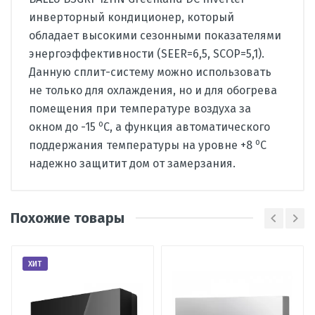
инверторный кондиционер, который
обладает высокими сезонными показателями
энергоэффективности (SEER=6,5, SCOP=5,1).
Данную сплит-систему можно использовать
не только для охлаждения, но и для обогрева
помещения при температуре воздуха за
о
окном до -15
С, а функция автоматического
о
поддержания температуры на уровне +8
С
надежно защитит дом от замерзания.
Олег
О
Производитель
Ballu
Нормальный кондиционер за свои
Похожие товары
Страна
Китай
деньги. Я брал его в январе на 30%
Вид
сплит-система
дешевле. Считаю, что успел, спасибо
кондиционера
ХИТ
менеджерам с Алькора, что
посоветовали поторопиться))).
Тип
настенный
Требования были: надежный,
внутреннего
блока