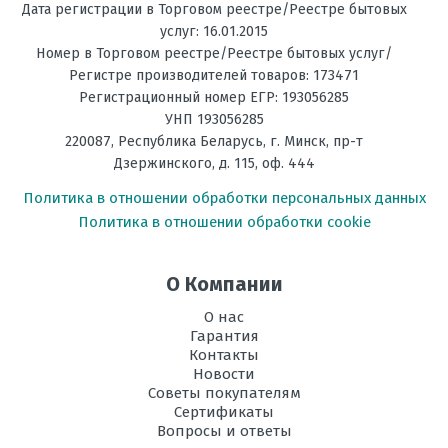
Температура
до -15С
Дата регистрации в Торговом реестре/Реестре бытовых
на обогрев, °C
услуг: 16.01.2015
Ваше имя
Номер в Торговом реестре/Реестре бытовых услуг/
Фильтрация
Пре-фильтр
Регистре производителей товаров: 173471
Регистрационный номер ЕГР: 193056285
Энергоэффективность,
А+++
Ваше сообщение
УНП 193056285
Тепло
220087
,
Республика Беларусь
, г.
Минск
,
пр-т
Дзержинского, д. 115, оф. 444
Энергоэффективность,
А++
Холод
Политика в отношении обработки персональных данных
Политика в отношении обработки cookie
Размеры
251х770х190
внутреннего
блока, мм В х Ш
О Компании
х Г
Отправить отзыв
О нас
Размеры
550х732х330
Гарантия
внешнего
Контакты
блока, мм В х Ш
Новости
х Г
Советы покупателям
Сертификаты
Режим
есть
Вопросы и ответы
осушения