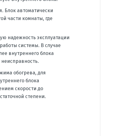
я. Блок автоматически
ой части комнаты, где
кую надежность эксплуатации
аботы системы. В случае
лее внутреннего блока
т неисправность.
жима обогрева, для
утреннего блока
ением скорости до
статочной степени.