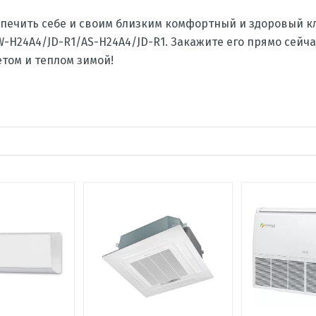
спечить себе и своим близким комфортный и здоровый 
SW-H24A4/JD-R1/AS-H24A4/JD-R1
. Закажите его прямо сейчас
том и теплом зимой!
ка, дБ
ените по 5 бальной шкале