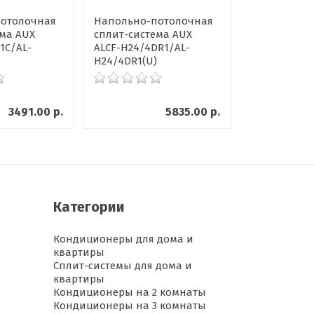
до -5С
отолочная
Напольно-потолочная
Канальная 
Предварительный
ема AUX
сплит-система AUX
система AU
1C/AL-
ALCF-H24/4DR1/AL-
H24/4R1/AL-
А
H24/4DR1(U)
А
316х997х227
3491.00 р.
5835.00 р.
655х825х310
есть
+18 до +47
есть
Категории
13,5
Кондиционеры для дома и
нет
квартиры
Сплит-системы для дома и
25
квартиры
15
Кондиционеры на 2 комнаты
Кондиционеры на 3 комнаты