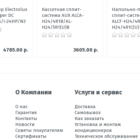
 Electrolux
Кассетная сплит-
Напольно-п
per DC
система AUX ALCA-
сплит-сист
S/I-24HP/N3
H24/4R1B/AL-
ALCF-H24/4R
H24/5R1(U)B
H24/4R1C(U)
 В х Ш х Г
4785.00 р.
3605.00 р.
 х Ш х Г
ации в режиме охлаждения, °C
ока воздуха
О Компании
Услуги и сервис
О нас
Доставка
Гарантия
Самовывоз
Контакты
Как заказать
м
Новости
Установка и монтаж
 м
Советы покупателям
кондиционеров
Сертификаты
Техническое обслуживание