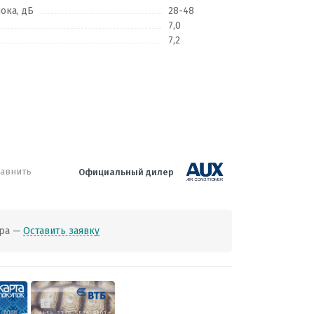
ока, дБ
28-48
7,0
7,2
авнить
Официальный дилер
ра —
Оставить заявку