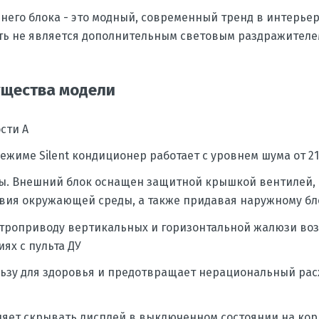
его блока - это модный, современный тренд в интерьере
сть не является дополнительным световым раздражителе
ущества модели
сти A
жиме Silent кондиционер работает с уровнем шума от 21
ы. Внешний блок оснащен защитной крышкой вентилей,
вия окружающей среды, а также придавая наружному бл
ектроприводу вертикальных и горизонтальной жалюзи в
ях с пульта ДУ
льзу для здоровья и предотвращает нерациональный рас
яет скрывать дисплей в выключенном состоянии на корп