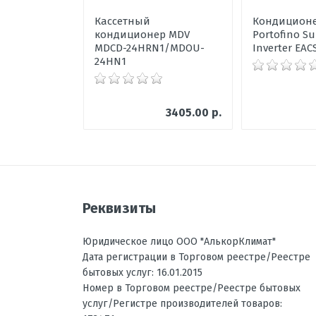
Температура на обогрев, °C
Кассетный
Кондиционер
Ваше сообщение
Фильтрация
кондиционер MDV
Portofino Su
MDCD-24HRN1/MDOU-
Inverter EAC
Энергоэффективность, Тепло
24HN1
Энергоэффективность, Холод
Размеры внутреннего блока, мм
3405.00 р.
Размеры внешнего блока, мм В
Режим осушения воздуха
Отправить отзыв
Рабочая температура эксплуат
Регулировка направления пот
Реквизиты
Вес внутреннего блока, кг
Юридическое лицо ООО "АлькорКлимат"
Инвертор
Дата регистрации в Торговом реестре/Реестре
Максимальная длина трассы, 
бытовых услуг: 16.01.2015
Номер в Торговом реестре/Реестре бытовых
Максимальная высота трассы,
услуг/Регистре производителей товаров: