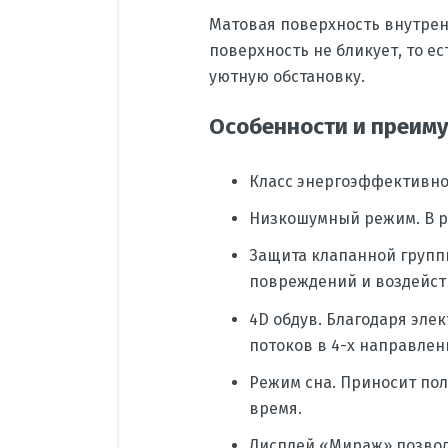
Матовая поверхность внутренн
поверхность не бликует, то е
уютную обстановку.
Особенности и преим
Класс энергоэффективно
Низкошумный режим. В ре
Защита клапанной групп
повреждений и воздейст
4D обдув. Благодаря эл
потоков в 4-х направлени
Режим сна. Приносит по
время.
Дисплей «Мираж» позвол