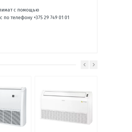
климат с помощью
 по телефону +375 29 749 01 01
AUX
Китай
сплит-система
настенный
В наличии
36
28-48
7,0
Белый
7,2