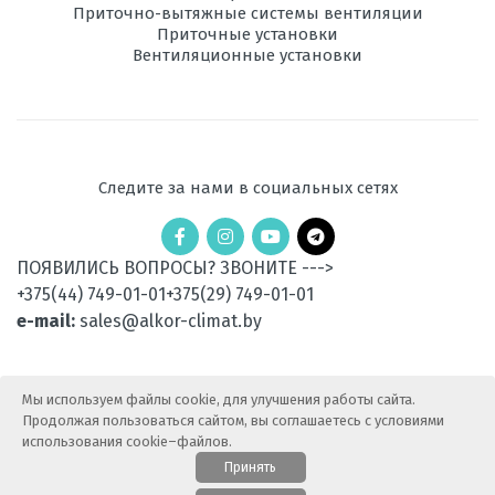
Приточно-вытяжные системы вентиляции
Приточные установки
Ночной
есть
Вентиляционные установки
режим
Рабочая
-20 до +30
температура
эксплуатации в
режиме обогрева,
°C
Следите за нами в социальных сетях
Уровень шума
50
внешнего блока,
ПОЯВИЛИСЬ ВОПРОСЫ? ЗВОНИТЕ --->
дБ
+375(44) 749-01-01
+375(29) 749-01-01
Вес
25
e-mail:
sales@alkor-climat.by
наружного
блока, кг
Мы используем файлы cookie, для улучшения работы сайта.
Потребляемая
1,09
мощность при
Продолжая пользоваться сайтом, вы соглашаетесь с условиями
охлаждении, кВт
использования cookie–файлов.
Принять
Потребляемая
1,05