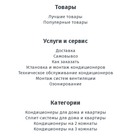
воздуха
Пожалуйста, оцените по 5 бальной шкале
Товары
Рабочая
+16 до +47
Ваше имя
Лучшие товары
температура
Популярные товары
эксплуатации в
режиме
охлаждения, °C
Услуги и сервис
Ваше сообщение
Регулировка
есть
Доставка
направления
Самовывоз
потока воздуха
Как заказать
Установка и монтаж кондиционеров
Вес
8,5
Техническое обслуживание кондиционеров
внутреннего
Монтаж систем вентиляции
блока, кг
Озонирование
Инвертор
да
Отправить отзыв
Категории
Максимальная
20
длина трассы, м
Кондиционеры для дома и квартиры
Сплит-системы для дома и квартиры
Максимальная
Кондиционеры на 2 комнаты
10
высота трассы, м
Кондиционеры на 3 комнаты