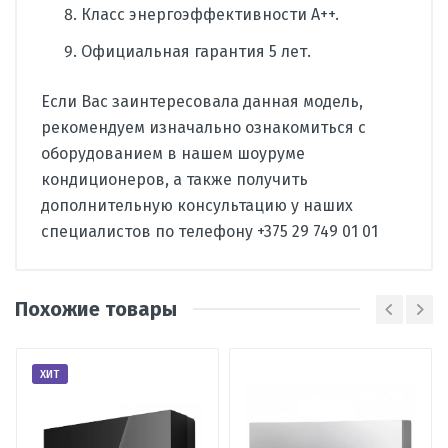
Класс энергоэффективности А++.
Официальная гарантия 5 лет.
Если Вас заинтересовала данная модель,
рекомендуем изначально ознакомиться с
оборудованием в нашем шоуруме
кондиционеров, а также получить
дополнительную консультацию у наших
специалистов по телефону +375 29 749 01 01
Станислав Чечетко
С
Производитель
AUX
Купил осенью кондиционер для
Похожие товары
Страна
Китай
дачи. Что могу сказать: с выбором
Вид
сплит-система
не ошибся, греет прекрасно.
кондиционера
ХИТ
Комната зала 27 метров и еще
кухню захватывает 7 метров. Очень
Тип
настенный
тихий и красивый блок. Пульт
внутреннего
блока