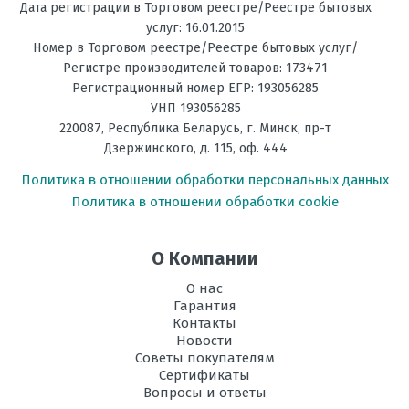
лет, возможность подключения wi-fi,
Температура
до -20С
Дата регистрации в Торговом реестре/Реестре бытовых
на обогрев, °C
фреон 32, эффективные фильтры.
услуг: 16.01.2015
Выбор остановил на AUX ASW-
Номер в Торговом реестре/Реестре бытовых услуг/
Фильтрация
Пре-фильтр, Антибактериальный
H12A4/JD-R2DI и я не пожалел.
Регистре производителей товаров: 173471
Работает бесшумно, хорошо
Регистрационный номер ЕГР: 193056285
Энергоэффективность,
А++
УНП 193056285
охлаждает, выглядит в матовом
Тепло
220087
,
Республика Беларусь
, г.
Минск
,
пр-т
корпусе очень красиво.
Дзержинского, д. 115, оф. 444
Энергоэффективность,
Рекомендую
А++
Холод
Политика в отношении обработки персональных данных
19 апреля 2023, 22:22
Политика в отношении обработки cookie
Размеры
292х792х201
внутреннего
блока, мм В х Ш
О Компании
х Г
О нас
Размеры
545х730х285
Гарантия
внешнего
Контакты
Написать отзыв
блока, мм В х Ш
Новости
х Г
Советы покупателям
Сертификаты
Оценка
Режим
есть
Вопросы и ответы
осушения