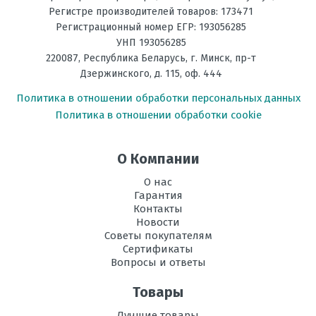
Фильтрация
Электростатический, Дезодорирующий
Регистре производителей товаров: 173471
Регистрационный номер ЕГР: 193056285
Энергоэффективность,
А+
УНП 193056285
Тепло
220087
,
Республика Беларусь
, г.
Минск
,
пр-т
Дзержинского, д. 115, оф. 444
Энергоэффективность,
А++
Холод
Отправить отзыв
Политика в отношении обработки персональных данных
Политика в отношении обработки cookie
Размеры
799*290*197
внутреннего
блока, мм В х Ш
О Компании
х Г
О нас
Размеры
542*780*289
Гарантия
внешнего
Контакты
блока, мм В х
Новости
Ш х Г
Советы покупателям
Сертификаты
Режим
есть
Вопросы и ответы
осушения
воздуха
Товары
Рабочая
-10 до +43
Лучшие товары