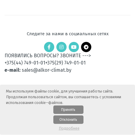
Ночной
есть
режим
Рабочая
-15 до +24
температура
Следите за нами в социальных сетях
эксплуатации в
режиме обогрева,
°C
ПОЯВИЛИСЬ ВОПРОСЫ? ЗВОНИТЕ --->
Уровень шума
47
+375(44) 749-01-01
+375(29) 749-01-01
внешнего блока,
дБ
e-mail:
sales@alkor-climat.by
Вес
26
наружного
Мы используем файлы cookie, для улучшения работы сайта.
блока, кг
Продолжая пользоваться сайтом, вы соглашаетесь с условиями
использования cookie–файлов.
Потребляемая
0,51
мощность при
Принять
охлаждении, кВт
© 2015-2025 АлькорКлимат — Продажа климатической
Отклонить
техники. Все права защищены.
Карта сайта
Потребляемая
0,57
Подробнее
мощность при