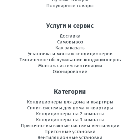
температура
Популярные товары
эксплуатации в
режиме
охлаждения, °C
Услуги и сервис
Регулировка
есть
Доставка
направления
Самовывоз
потока воздуха
Как заказать
Установка и монтаж кондиционеров
Вес
8
Техническое обслуживание кондиционеров
внутреннего
Монтаж систем вентиляции
блока, кг
Озонирование
Инвертор
да
Категории
Ионизация
есть
Кондиционеры для дома и квартиры
Сплит-системы для дома и квартиры
Максимальная
15
длина трассы, м
Кондиционеры на 2 комнаты
Кондиционеры на 3 комнаты
Приточно-вытяжные системы вентиляции
Максимальная
15
Приточные установки
высота трассы, м
Вентиляционные установки