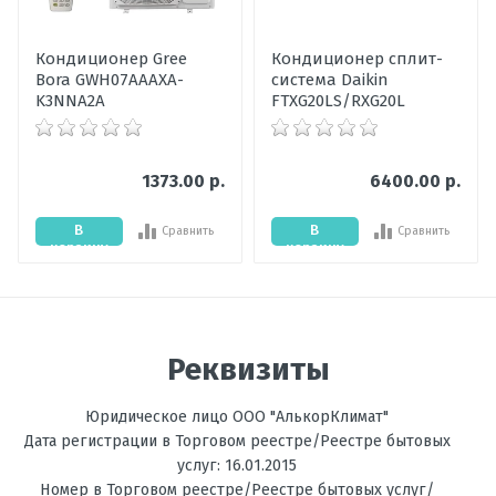
29 апреля 2021, 22:59
Гарантия,
36
Кондиционер Gree
Кондиционер сплит-
мес
Bora GWH07АААХА-
система Daikin
K3NNA2A
FTXG20LS/RXG20L
Уровень шума
20-22
внутреннего
блока, дБ
Написать отзыв
1373.00 р.
6400.00 р.
Мощность
2,0
охлаждения,
В
В
Сравнить
Сравнить
Оценка
кВт
корзину
корзину
Цвет
Белый
Пожалуйста, оцените по 5 бальной шкале
внутреннего
блока
Ваше имя
Реквизиты
Мощность
2,70
обогрева, кВт
Юридическое лицо ООО "АлькорКлимат"
Ваше сообщение
Температура
до -15С
Дата регистрации в Торговом реестре/Реестре бытовых
на обогрев, °C
услуг: 16.01.2015
Номер в Торговом реестре/Реестре бытовых услуг/