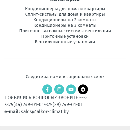
Вес
162
наружного
Кондиционеры для дома и квартиры
блока, кг
Сплит-системы для дома и квартиры
Кондиционеры на 2 комнаты
Потребляемая
15,4
Кондиционеры на 3 комнаты
мощность при
Приточно-вытяжные системы вентиляции
охлаждении, кВт
Приточные установки
Вентиляционные установки
Потребляемая
13,9
мощность при
обогреве, кВт
Электропитание,
380
В
Следите за нами в социальных сетях
Диаметр труб
3/4", 7/8"
хладагента,
мм
ПОЯВИЛИСЬ ВОПРОСЫ? ЗВОНИТЕ --->
+375(44) 749-01-01
+375(29) 749-01-01
Используемый
R410A
e-mail:
sales@alkor-climat.by
хладагент
Площадь
до 50