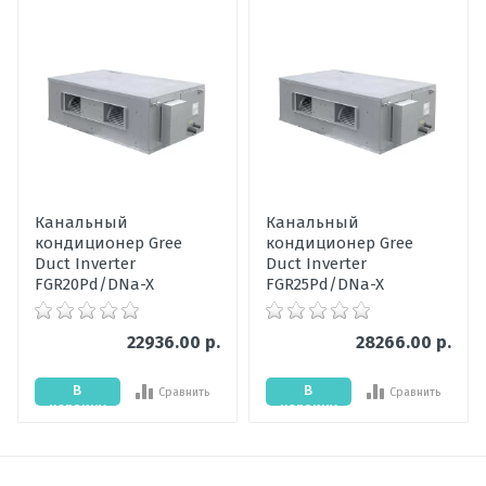
Написать отзыв
внутреннего
блока
Оценка
Наличие
Ожидается
товара
Пожалуйста, оцените по 5 бальной шкале
Гарантия,
36
мес
Ваше имя
Уровень шума
43
Канальный
Канальный
внутреннего
кондиционер Gree
кондиционер Gree
блока, дБ
Ваше сообщение
Duct Inverter
Duct Inverter
FGR20Pd/DNa-X
FGR25Pd/DNa-X
Мощность
50
охлаждения,
кВт
22936.00 р.
28266.00 р.
Цвет
Серебристый
В
В
Сравнить
Сравнить
внутреннего
корзину
корзину
блока
Мощность
55
Отправить отзыв
обогрева, кВт