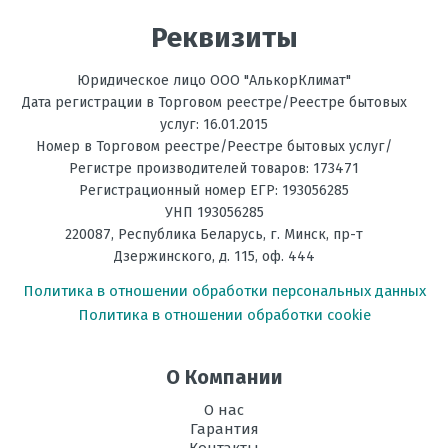
Реквизиты
Энергоэффективность,
С
Тепло
Юридическое лицо ООО "АлькорКлимат"
Энергоэффективность,
С
Дата регистрации в Торговом реестре/Реестре бытовых
Холод
услуг: 16.01.2015
Номер в Торговом реестре/Реестре бытовых услуг/
Размеры
1460х365х790
Регистре производителей товаров: 173471
внутреннего
Регистрационный номер ЕГР: 193056285
блока, мм В х Ш
УНП 193056285
х Г
220087
,
Республика Беларусь
, г.
Минск
,
пр-т
Размеры
900х1430х320
Дзержинского, д. 115, оф. 444
внешнего
Политика в отношении обработки персональных данных
блока, мм В х
Ш х Г
Политика в отношении обработки cookie
Рабочая
-15 до +43
температура
О Компании
эксплуатации в
режиме
О нас
охлаждения, °C
Гарантия