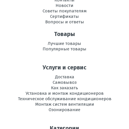
Контакты
Вес
146
Новости
внутреннего
Советы покупателям
блока, кг
Сертификаты
Вопросы и ответы
Инвертор
да
Товары
Максимальная
50
Лучшие товары
длина трассы, м
Популярные товары
Максимальная
30
высота трассы, м
Услуги и сервис
Рабочая
-15 до +24
Доставка
температура
Самовывоз
эксплуатации в
Как заказать
режиме обогрева,
Установка и монтаж кондиционеров
°C
Техническое обслуживание кондиционеров
Монтаж систем вентиляции
Уровень шума
60
Озонирование
внешнего блока,
дБ
Категории