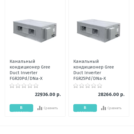
Написать отзыв
внутреннего
блока
Оценка
Наличие
Ожидается
товара
Пожалуйста, оцените по 5 бальной шкале
Гарантия,
36
мес
Ваше имя
Уровень шума
43
Канальный
Канальный
внутреннего
кондиционер Gree
кондиционер Gree
блока, дБ
Ваше сообщение
Duct Inverter
Duct Inverter
FGR20Pd/DNa-X
FGR25Pd/DNa-X
Мощность
30
охлаждения,
кВт
22936.00 р.
28266.00 р.
Цвет
Серебристый
В
В
Сравнить
Сравнить
внутреннего
корзину
корзину
блока
Мощность
33
Отправить отзыв
обогрева, кВт