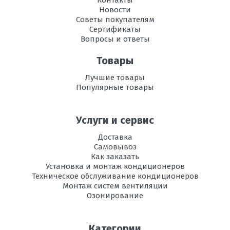
Контакты
Вес
146
Новости
внутреннего
Советы покупателям
блока, кг
Сертификаты
Вопросы и ответы
Инвертор
да
Товары
Максимальная
50
Лучшие товары
длина трассы, м
Популярные товары
Максимальная
30
высота трассы, м
Услуги и сервис
Рабочая
-15 до +24
Доставка
температура
Самовывоз
эксплуатации в
Как заказать
режиме обогрева,
Установка и монтаж кондиционеров
°C
Техническое обслуживание кондиционеров
Монтаж систем вентиляции
Уровень шума
60
Озонирование
внешнего блока,
дБ
Категории