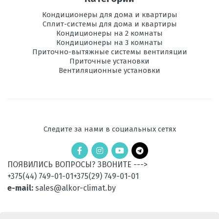
Вес
162
наружного
Кондиционеры для дома и квартиры
блока, кг
Сплит-системы для дома и квартиры
Кондиционеры на 2 комнаты
Потребляемая
11,3
Кондиционеры на 3 комнаты
мощность при
Приточно-вытяжные системы вентиляции
охлаждении, кВт
Приточные установки
Вентиляционные установки
Потребляемая
10,3
мощность при
обогреве, кВт
Электропитание,
380
В
Следите за нами в социальных сетях
Диаметр труб
3/4", 7/8"
хладагента,
мм
ПОЯВИЛИСЬ ВОПРОСЫ? ЗВОНИТЕ --->
+375(44) 749-01-01
+375(29) 749-01-01
Используемый
R410A
e-mail:
sales@alkor-climat.by
хладагент
Площадь
до 35