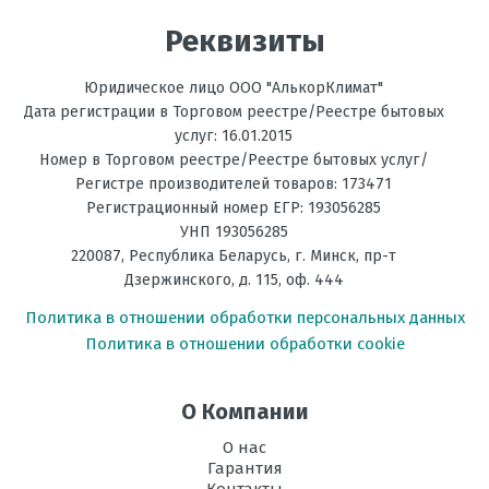
Реквизиты
Энергоэффективность,
С
Тепло
Юридическое лицо ООО "АлькорКлимат"
Энергоэффективность,
С
Дата регистрации в Торговом реестре/Реестре бытовых
Холод
услуг: 16.01.2015
Номер в Торговом реестре/Реестре бытовых услуг/
Размеры
1460х365х790
Регистре производителей товаров: 173471
внутреннего
Регистрационный номер ЕГР: 193056285
блока, мм В х Ш
УНП 193056285
х Г
220087
,
Республика Беларусь
, г.
Минск
,
пр-т
Размеры
900х1430х320
Дзержинского, д. 115, оф. 444
внешнего
Политика в отношении обработки персональных данных
блока, мм В х
Ш х Г
Политика в отношении обработки cookie
Рабочая
-15 до +43
температура
О Компании
эксплуатации в
режиме
О нас
охлаждения, °C
Гарантия