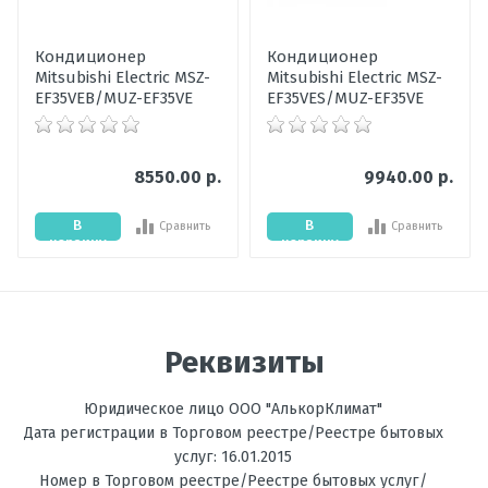
Ваше имя
Гарантия,
60
Кондиционер
Кондиционер
мес
Mitsubishi Electric MSZ-
Mitsubishi Electric MSZ-
Ваше сообщение
EF35VEB/MUZ-EF35VE
EF35VES/MUZ-EF35VE
Уровень шума
28-46
внутреннего
блока, дБ
8550.00 р.
9940.00 р.
Мощность
3,0
охлаждения,
В
В
Сравнить
Сравнить
кВт
корзину
корзину
Цвет
Белый
внутреннего
Отправить отзыв
блока
Реквизиты
Мощность
5,0
обогрева, кВт
Юридическое лицо ООО "АлькорКлимат"
Температура
до -15С
Дата регистрации в Торговом реестре/Реестре бытовых
на обогрев, °C
услуг: 16.01.2015
Номер в Торговом реестре/Реестре бытовых услуг/