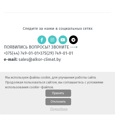
Рабочая
-15 до +24
температура
эксплуатации в
режиме обогрева,
°C
Следите за нами в социальных сетях
Уровень шума
43-44
внешнего блока,
ПОЯВИЛИСЬ ВОПРОСЫ? ЗВОНИТЕ --->
дБ
+375(44) 749-01-01
+375(29) 749-01-01
Вес
41
e-mail:
sales@alkor-climat.by
наружного
блока, кг
Мы используем файлы cookie, для улучшения работы сайта.
Потребляемая
0,45
Продолжая пользоваться сайтом, вы соглашаетесь с условиями
мощность при
охлаждении, кВт
использования cookie–файлов.
Принять
Потребляемая
есть
© 2015-2025 АлькорКлимат — Продажа климатической
Отклонить
мощность при
техники. Все права защищены.
Карта сайта
обогреве, кВт
Подробнее