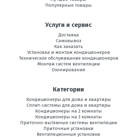
температура
Популярные товары
эксплуатации в
режиме
охлаждения, °C
Услуги и сервис
Регулировка
есть
Доставка
направления
Самовывоз
потока воздуха
Как заказать
Установка и монтаж кондиционеров
Вес
20
Техническое обслуживание кондиционеров
внутреннего
Монтаж систем вентиляции
блока, кг
Озонирование
Инвертор
да
Категории
Максимальная
15
длина трассы, м
Кондиционеры для дома и квартиры
Сплит-системы для дома и квартиры
Максимальная
Кондиционеры на 2 комнаты
10
высота трассы, м
Кондиционеры на 3 комнаты
Приточно-вытяжные системы вентиляции
Приточные установки
Ночной
есть
Вентиляционные установки
режим