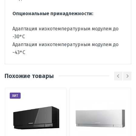
Опциональные принадлежности:
Адаптация низкотемпературным модулем до
-30°С
Адаптация низкотемпературным модулем до
-43°С
Производитель
Fujitsu
Похожие товары
Страна
Китай
Вид
сплит-система
Написать отзыв
кондиционера
ХИТ
Тип
настенный
Оценка
внутреннего
блока
Пожалуйста, оцените по 5 бальной шкале
Наличие
Нет в наличии
товара