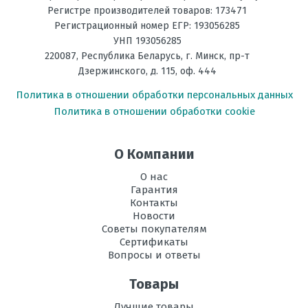
Фильтрация
Плазменный фильтр
Регистре производителей товаров: 173471
Регистрационный номер ЕГР: 193056285
Энергоэффективность,
А
УНП 193056285
Тепло
220087
,
Республика Беларусь
, г.
Минск
,
пр-т
Дзержинского, д. 115, оф. 444
Энергоэффективность,
А
Холод
Политика в отношении обработки персональных данных
Политика в отношении обработки cookie
Размеры
293*786*378
внутреннего
блока, мм В х Ш
О Компании
х Г
О нас
Размеры
704*820*315
Гарантия
внешнего
Контакты
блока, мм В х Ш
Новости
х Г
Советы покупателям
Сертификаты
Режим
есть
Вопросы и ответы
осушения
воздуха
Товары
Рабочая
-10 до +43
Лучшие товары