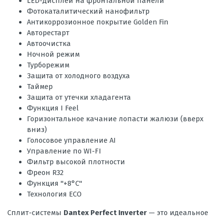
LED-дисплей на фронтальной панели
Фотокаталитический нанофильтр
Антикоррозионное покрытие Golden Fin
Авторестарт
Автоочистка
Ночной режим
Турборежим
Защита от холодного воздуха
Таймер
Защита от утечки хладагента
Функция I Feel
Горизонтальное качание лопасти жалюзи (вверх
вниз)
Голосовое управление AI
Управление по WI-FI
Фильтр высокой плотности
Фреон R32
Функция "+8°C"
Технология ECO
Сплит-системы
Dantex Perfect Inverter
— это идеальное