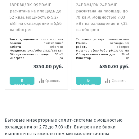
18PDMI/RK-09PDMIE
24PDMI/RK-24PDMIE
расчитана на площадь до
расчитана на площадь до
52 кв.м. мощностью 5,27
70 кв.м. мощностью 7,03
кВт на охлаждение и 5,56
кВт на охлаждение и 7,32
на обогрев
на обогрев
Тип кондиционера
сплит-система
Тип кондиционера
сплит-система
Режимы
охлаждение/
Режимы
охлаждение/
работы
обогрев
работы
обогрев
Мощность (охл/обогр)
5.27/5.56 кВт
Мощность (охл/обогр)
7.03/7.32 кВт
Обслуживаемая площадь
50 м2
Обслуживаемая площадь
70 м2
Инвертор
да
Инвертор
да
3350.00 руб.
4350.00 руб.
В
В
Сравнить
Сравнить
корзину
корзину
Бытовые инверторные сплит-системы с мощностью
охлаждения от 2.72 до 7.03 кВт. Внутренние блоки
выполнены в компактном минималистичном