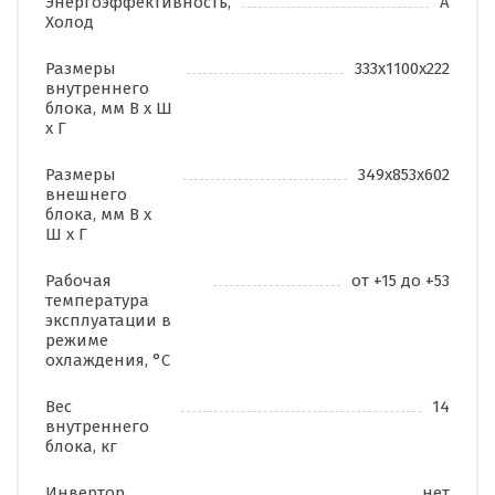
Энергоэффективность,
А
Холод
Размеры
333х1100х222
внутреннего
блока, мм В х Ш
х Г
Размеры
349х853х602
внешнего
блока, мм В х
Ш х Г
Рабочая
от +15 до +53
температура
эксплуатации в
режиме
охлаждения, °C
Вес
14
внутреннего
блока, кг
Инвертор
нет