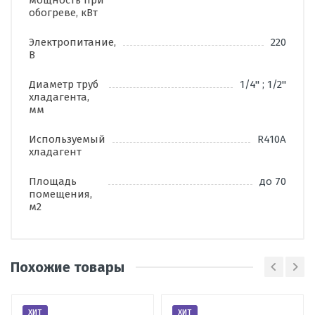
мощность при
обогреве, кВт
Электропитание,
220
В
Диаметр труб
1/4'' ; 1/2''
хладагента,
мм
Используемый
R410A
хладагент
Площадь
до 70
помещения,
м2
Похожие товары
Написать отзыв
ХИТ
ХИТ