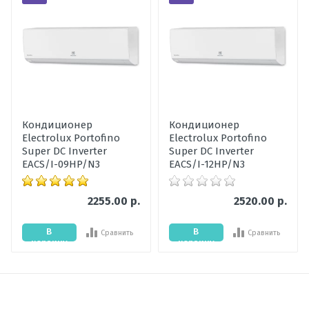
Оценка
Пожалуйста, оцените по 5 бальной шкале
Ваше имя
Кондиционер
Кондиционер
Electrolux Portofino
Electrolux Portofino
Ваше сообщение
Super DC Inverter
Super DC Inverter
EACS/I-09HP/N3
EACS/I-12HP/N3
2255.00 р.
2520.00 р.
В
В
Сравнить
Сравнить
корзину
корзину
Отправить отзыв