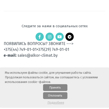
Рабочая
от -25 до +24
температура
эксплуатации в
режиме обогрева,
°C
Следите за нами в социальных сетях
Вес
26.4
наружного
ПОЯВИЛИСЬ ВОПРОСЫ? ЗВОНИТЕ --->
блока, кг
+375(44) 749-01-01
+375(29) 749-01-01
Потребляемая
0.925
e-mail:
sales@alkor-climat.by
мощность при
охлаждении, кВт
Мы используем файлы cookie, для улучшения работы сайта.
Потребляемая
0.990
мощность при
Продолжая пользоваться сайтом, вы соглашаетесь с условиями
обогреве, кВт
использования cookie–файлов.
Принять
Электропитание,
220
© 2015-2025 АлькорКлимат — Продажа климатической
Отклонить
В
техники. Все права защищены.
Карта сайта
Подробнее
Диаметр труб
1/4'' ; 3/8''