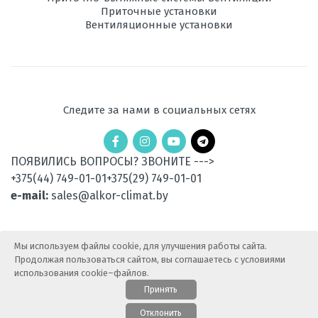
Приточные установки
Ночной
есть
Вентиляционные установки
режим
Рабочая
-15 до +18
температура
эксплуатации в
режиме обогрева,
°C
Следите за нами в социальных сетях
Уровень шума
48-62
внешнего блока,
ПОЯВИЛИСЬ ВОПРОСЫ? ЗВОНИТЕ --->
дБ
+375(44) 749-01-01
+375(29) 749-01-01
Вес
46
e-mail:
sales@alkor-climat.by
наружного
блока, кг
Мы используем файлы cookie, для улучшения работы сайта.
Потребляемая
1,36
Продолжая пользоваться сайтом, вы соглашаетесь с условиями
мощность при
охлаждении, кВт
использования cookie–файлов.
Принять
Потребляемая
1,45
© 2015-2025 АлькорКлимат — Продажа климатической
Отклонить
мощность при