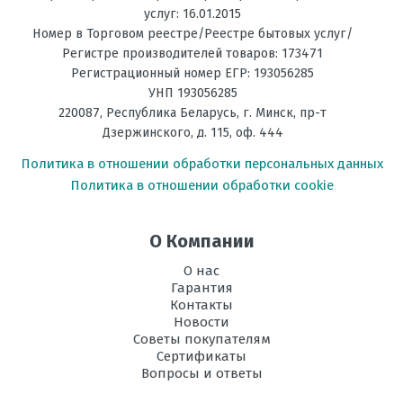
на обогрев, °C
услуг: 16.01.2015
Номер в Торговом реестре/Реестре бытовых услуг/
Фильтрация
Дезодорирующий
Регистре производителей товаров: 173471
Регистрационный номер ЕГР: 193056285
Энергоэффективность,
А+++
УНП 193056285
Тепло
220087
,
Республика Беларусь
, г.
Минск
,
пр-т
Дзержинского, д. 115, оф. 444
Энергоэффективность,
А+++
Холод
Политика в отношении обработки персональных данных
Политика в отношении обработки cookie
Размеры
295*798*189
внутреннего
блока, мм В х Ш
О Компании
х Г
О нас
Размеры
735*825*300
Гарантия
внешнего
Контакты
блока, мм В х Ш
Новости
х Г
Советы покупателям
Сертификаты
Режим
есть
Вопросы и ответы
осушения
воздуха