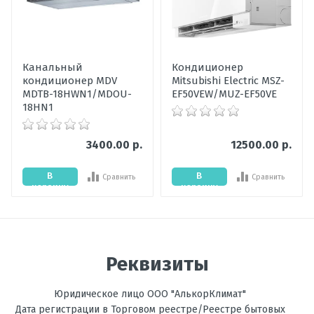
Пожалуйста, оцените по 5 бальной шкале
Наличие
Под заказ
товара
Ваше имя
Гарантия,
36
Канальный
Кондиционер
мес
кондиционер MDV
Mitsubishi Electric MSZ-
Ваше сообщение
MDTB-18HWN1/MDOU-
EF50VEW/MUZ-EF50VE
Уровень шума
24-46
18HN1
внутреннего
блока, дБ
3400.00 р.
12500.00 р.
Мощность
5,3
охлаждения,
В
В
Сравнить
Сравнить
кВт
корзину
корзину
Цвет
Серебристый
внутреннего
Отправить отзыв
блока
Реквизиты
Мощность
6,5
обогрева, кВт
Юридическое лицо ООО "АлькорКлимат"
Температура
до -15С
Дата регистрации в Торговом реестре/Реестре бытовых