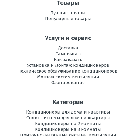
Товары
Рабочая
-10 до +46
Лучшие товары
температура
Популярные товары
эксплуатации в
режиме
охлаждения, °C
Услуги и сервис
Регулировка
есть
Доставка
направления
Самовывоз
потока воздуха
Как заказать
Установка и монтаж кондиционеров
Вес
12
Техническое обслуживание кондиционеров
внутреннего
Монтаж систем вентиляции
блока, кг
Озонирование
Инвертор
да
Категории
Максимальная
30
длина трассы, м
Кондиционеры для дома и квартиры
Сплит-системы для дома и квартиры
Максимальная
Кондиционеры на 2 комнаты
20
высота трассы, м
Кондиционеры на 3 комнаты
Приточно-вытяжные системы вентиляции