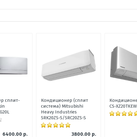
ка, дБ
ените по 5 бальной шкале
р сплит-
Кондиционер (сплит
Кондиционе
kin
система) Mitsubishi
CS-XZ20TKEW
G20L
Heavy Industries
SRK20ZS-S/SRC20ZS-S
6400.00 р.
3800.00 р.
 В х Ш х Г