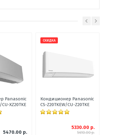
Чехия
сплит-система
настенный
Под заказ
36
СКИДКА
ХИТ
19-39
2,6
Чёрный
3,5
до -15С
р Panasonic
Кондиционер Panasonic
Кондиционе
Дезодорирующий
/CU-XZ20TKE
CS-Z20TKEW/CU-Z20TKE
Stylish FTX
А+++
А+++
5330.00 р.
5470.00 р.
5610.00 р.
295*798*189