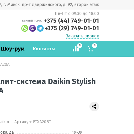
, г. Минск, пр-т Дзержинского, д. 92, второй этаж
Пн-Пт с 09:30 до 18:00
+375 (44) 749-01-01
Единый номер
+375 (29) 749-01-01
Заказать звонок
0
0
 Шоу-рум
Контакты
XA20A
ит-система Daikin Stylish
A
aikin
Артикул:
FTXA20BT
ока, дБ
19-39