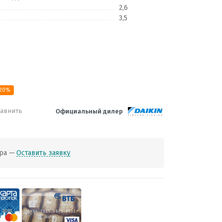
2,6
3,5
 20%
авнить
Официальный дилер
ра —
Оставить заявку