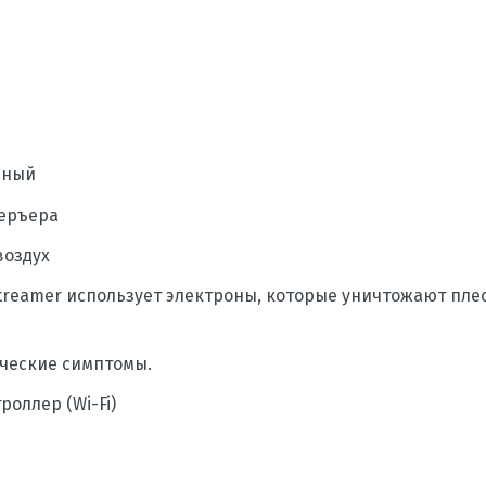
ьный
теръера
воздух
 Streamer использует электроны, которые уничтожают пле
ические симптомы.
оллер (Wi-Fi)