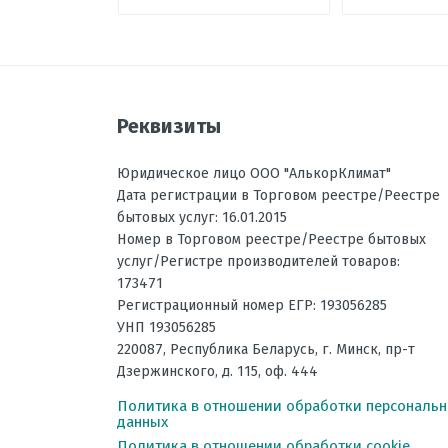
Размеры внешнего блока, мм В
Режим осушения воздуха
Отправить отзыв
Рабочая температура эксплуат
Реквизиты
Регулировка направления пот
Вес внутреннего блока, кг
Юридическое лицо ООО "АлькорКлимат"
Дата регистрации в Торговом реестре/Реестре
Инвертор
бытовых услуг: 16.01.2015
Максимальная длина трассы, 
Номер в Торговом реестре/Реестре бытовых
услуг/Регистре производителей товаров:
Максимальная высота трассы,
173471
Ночной режим
Регистрационный номер ЕГР: 193056285
УНП 193056285
Рабочая температура эксплуат
220087
,
Республика Беларусь
, г.
Минск
,
пр-т
Уровень шума внешнего блока
Дзержинского, д. 115, оф. 444
Вес наружного блока, кг
Политика в отношении обработки персональ
данных
Потребляемая мощность при о
Политика в отношении обработки cookie