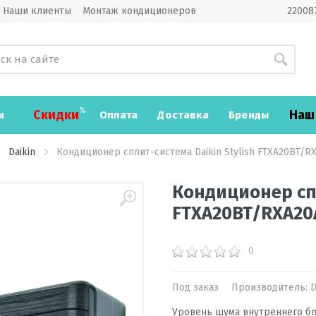
Наши клиенты
Монтаж кондиционеров
220087
Скидки
Наш
и
Оплата
Доставка
Бренды
Daikin
Кондиционер сплит-система Daikin Stylish FTXA20BT/R
Кондиционер спл
FTXA20BT/RXA20
0
Под заказ
Производитель:
D
Уровень шума внутреннего бл