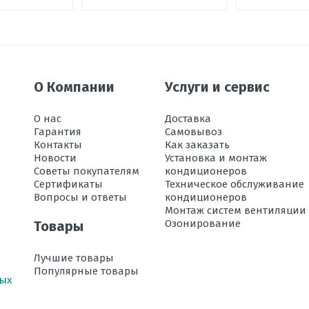
 х Ш х Г
ации в режиме охлаждения, °C
О Компании
Услуги и сервис
ока воздуха
О нас
Доставка
Гарантия
Самовывоз
Контакты
Как заказать
Новости
Установка и монтаж
м
Советы покупателям
кондиционеров
 м
Сертификаты
Техническое обслуживание
Вопросы и ответы
кондиционеров
Монтаж систем вентиляции
Озонирование
Товары
ации в режиме обогрева, °C
, дБ
Лучшие товары
Популярные товары
ных
хлаждении, кВт