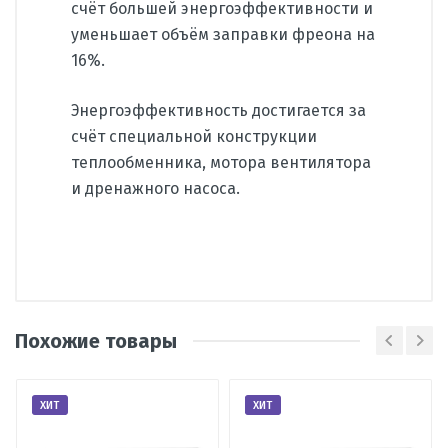
счёт большей энергоэффективности и
уменьшает объём заправки фреона на
16%.
Энергоэффективность достигается за
счёт специальной конструкции
теплообменника, мотора вентилятора
и дренажного насоса.
Производитель
Daikin
Похожие товары
Страна
Турция
Вид
сплит-система
Написать отзыв
кондиционера
ХИТ
ХИТ
Тип
потолочный