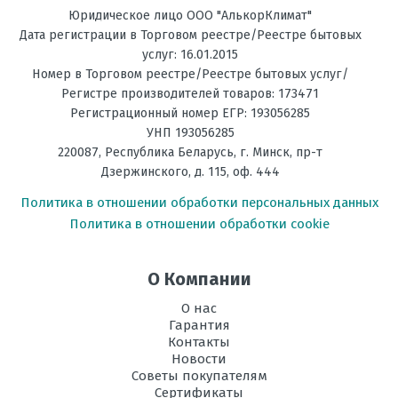
Юридическое лицо ООО "АлькорКлимат"
Температура
до -20С
Дата регистрации в Торговом реестре/Реестре бытовых
на обогрев, °C
услуг: 16.01.2015
Номер в Торговом реестре/Реестре бытовых услуг/
Фильтрация
Дезодорирующий
Регистре производителей товаров: 173471
Регистрационный номер ЕГР: 193056285
Энергоэффективность,
А
УНП 193056285
Тепло
220087
,
Республика Беларусь
, г.
Минск
,
пр-т
Дзержинского, д. 115, оф. 444
Энергоэффективность,
А
Холод
Политика в отношении обработки персональных данных
Политика в отношении обработки cookie
Размеры
1590*690*235
внутреннего
блока, мм В х Ш
О Компании
х Г
О нас
Размеры
870*1100*460
Гарантия
внешнего
Контакты
блока, мм В х
Новости
Ш х Г
Советы покупателям
Сертификаты