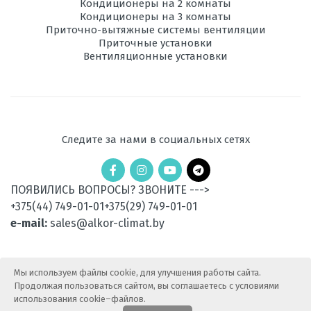
Максимальная
Кондиционеры на 2 комнаты
30
высота трассы, м
Кондиционеры на 3 комнаты
Приточно-вытяжные системы вентиляции
Приточные установки
Ночной
есть
Вентиляционные установки
режим
Рабочая
-20 до +18
температура
эксплуатации в
режиме обогрева,
°C
Следите за нами в социальных сетях
Уровень шума
47
внешнего блока,
ПОЯВИЛИСЬ ВОПРОСЫ? ЗВОНИТЕ --->
дБ
+375(44) 749-01-01
+375(29) 749-01-01
Вес
85
e-mail:
sales@alkor-climat.by
наружного
блока, кг
Мы используем файлы cookie, для улучшения работы сайта.
Потребляемая
2,94
Продолжая пользоваться сайтом, вы соглашаетесь с условиями
мощность при
обогреве, кВт
использования cookie–файлов.