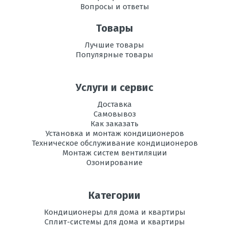
Режим
есть
Вопросы и ответы
осушения
воздуха
Товары
Рабочая
-20 до +52
Лучшие товары
температура
Популярные товары
эксплуатации в
режиме
охлаждения, °C
Услуги и сервис
Регулировка
есть
Доставка
направления
Самовывоз
потока воздуха
Как заказать
Установка и монтаж кондиционеров
Вес
38
Техническое обслуживание кондиционеров
внутреннего
Монтаж систем вентиляции
блока, кг
Озонирование
Инвертор
да
Категории
Максимальная
85
длина трассы, м
Кондиционеры для дома и квартиры
Сплит-системы для дома и квартиры