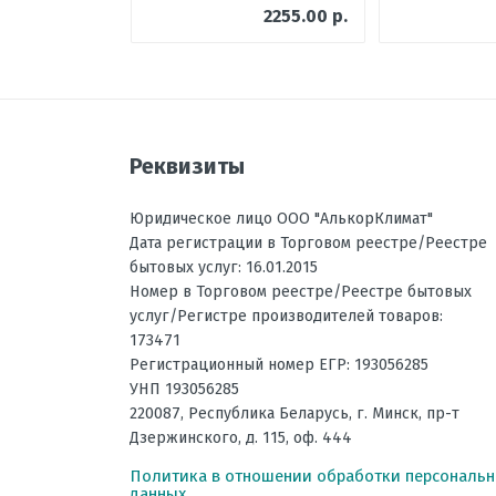
Размеры внутреннего блока, мм
2255.00 р.
Размеры внешнего блока, мм В
Режим осушения воздуха
Рабочая температура эксплуат
Отправить отзыв
Регулировка направления пот
Реквизиты
Вес внутреннего блока, кг
Юридическое лицо ООО "АлькорКлимат"
Инвертор
Дата регистрации в Торговом реестре/Реестре
Максимальная длина трассы, 
бытовых услуг: 16.01.2015
Номер в Торговом реестре/Реестре бытовых
Максимальная высота трассы,
услуг/Регистре производителей товаров:
173471
Ночной режим
Регистрационный номер ЕГР: 193056285
Рабочая температура эксплуат
УНП 193056285
220087
,
Республика Беларусь
, г.
Минск
,
пр-т
Уровень шума внешнего блока
Дзержинского, д. 115, оф. 444
Вес наружного блока, кг
Политика в отношении обработки персональ
Потребляемая мощность при о
данных