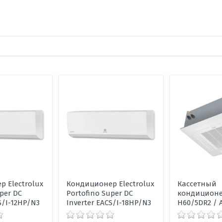
ка, дБ
ените по 5 бальной шкале
 Electrolux
Кондиционер Electrolux
Кассетный
per DC
Portofino Super DC
кондиционе
S/I-12HP/N3
Inverter EACS/I-18HP/N3
H60/5DR2 / 