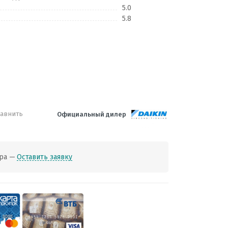
5.0
5.8
авнить
Официальный дилер
ра —
Оставить заявку