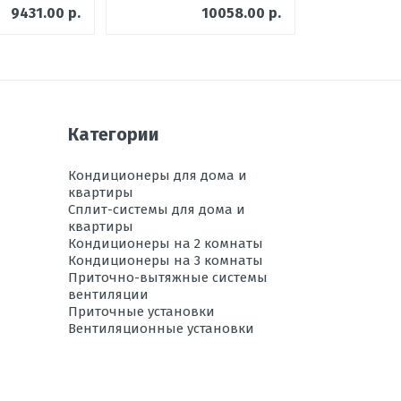
960*235*690
9431.00 р.
10058.00 р.
870*734*373
есть
-20 до +52
есть
Категории
25
Кондиционеры для дома и
да
квартиры
Сплит-системы для дома и
50
квартиры
Кондиционеры на 2 комнаты
30
Кондиционеры на 3 комнаты
есть
Приточно-вытяжные системы
вентиляции
-20 до +24
Приточные установки
Вентиляционные установки
48
52
1,22