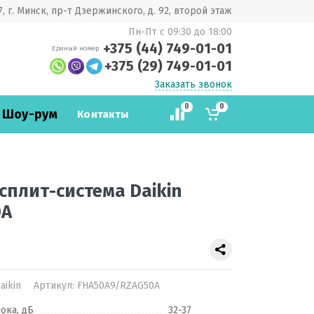
, г. Минск, пр-т Дзержинского, д. 92, второй этаж
Пн-Пт с 09:30 до 18:00
+375 (44) 749-01-01
Единый номер
+375 (29) 749-01-01
Заказать звонок
0
0
 Шоу-рум
Контакты
сплит-система Daikin
0A
aikin
Артикул:
FHA50A9/RZAG50A
ока, дБ
32-37