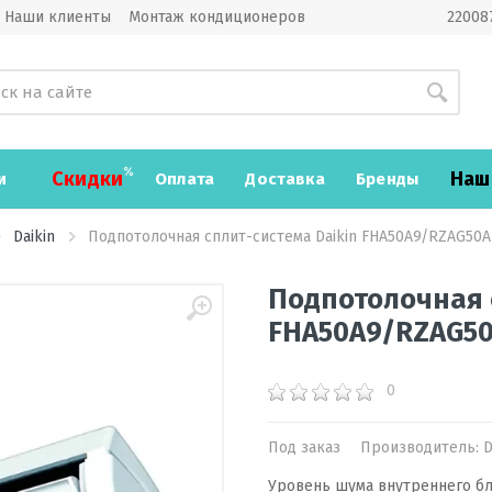
Наши клиенты
Монтаж кондиционеров
220087
Скидки
Наш
и
Оплата
Доставка
Бренды
Daikin
Подпотолочная сплит-система Daikin FHA50A9/RZAG50A
Подпотолочная 
FHA50A9/RZAG5
0
Под заказ
Производитель:
D
Уровень шума внутреннего бл