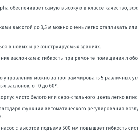
 Alpha обеспечивает самую высокую в классе качество, э
ами высотой до 3,5 м можно очень легко отапливать или
ся в новых и реконструируемых зданиях.
ние заслонками: гибкость при ремонте помещения любог
го управления можно запрограммировать 5 различных уг
 заслонок, от 0 до 60°.
рпус чисто белого или серо-стального цвета легко впи
агодаря функции автоматического регулирования возду
и.
асос с высотой подъема 500 мм повышает гибкость сист