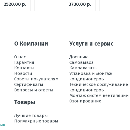
 В х Ш х Г
2520.00 р.
3730.00 р.
 х Ш х Г
ации в режиме охлаждения, °C
ока воздуха
О Компании
Услуги и сервис
О нас
Доставка
Гарантия
Самовывоз
Контакты
Как заказать
м
Новости
Установка и монтаж
Советы покупателям
кондиционеров
 м
Сертификаты
Техническое обслуживание
Вопросы и ответы
кондиционеров
Монтаж систем вентиляции
ации в режиме обогрева, °C
Озонирование
Товары
, дБ
Лучшие товары
Популярные товары
ных
хлаждении, кВт