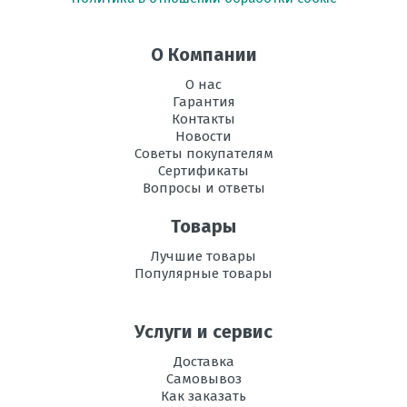
Размеры
700*600*210
внутреннего
блока, мм В х Ш
О Компании
х Г
О нас
Размеры
765*550*285
Гарантия
внешнего
Контакты
блока, мм В х Ш
Новости
х Г
Советы покупателям
Сертификаты
Режим
есть
Вопросы и ответы
осушения
воздуха
Товары
Рабочая
-10 до +46
Лучшие товары
температура
Популярные товары
эксплуатации в
режиме
охлаждения, °C
Услуги и сервис
Регулировка
есть
Доставка
направления
Самовывоз
потока воздуха
Как заказать