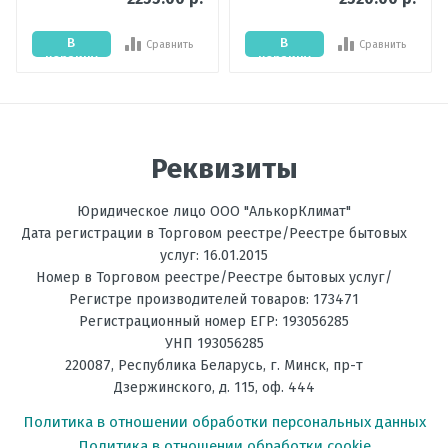
Мощность
2.5
охлаждения,
В
В
Сравнить
Сравнить
кВт
корзину
корзину
Цвет
Белый
внутреннего
Отправить отзыв
блока
Реквизиты
Мощность
3.4
обогрева, кВт
Юридическое лицо ООО "АлькорКлимат"
Температура
до -15С
Дата регистрации в Торговом реестре/Реестре бытовых
на обогрев, °C
услуг: 16.01.2015
Номер в Торговом реестре/Реестре бытовых услуг/
Фильтрация
Угольный, Фотокаталитический
Регистре производителей товаров: 173471
Регистрационный номер ЕГР: 193056285
Энергоэффективность,
А
УНП 193056285
Тепло
220087
,
Республика Беларусь
, г.
Минск
,
пр-т
Дзержинского, д. 115, оф. 444
Энергоэффективность,
А
Холод
Политика в отношении обработки персональных данных
Политика в отношении обработки cookie