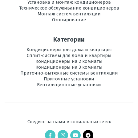
Установка и монтаж кондиционеров
Вес
14
Техническое обслуживание кондиционеров
внутреннего
Монтаж систем вентиляции
блока, кг
Озонирование
Инвертор
да
Категории
Максимальная
20
длина трассы, м
Кондиционеры для дома и квартиры
Сплит-системы для дома и квартиры
Максимальная
Кондиционеры на 2 комнаты
15
высота трассы, м
Кондиционеры на 3 комнаты
Приточно-вытяжные системы вентиляции
Приточные установки
Ночной
есть
Вентиляционные установки
режим
Рабочая
-15 до +18
температура
эксплуатации в
режиме обогрева,
°C
Следите за нами в социальных сетях
Уровень шума
46-47