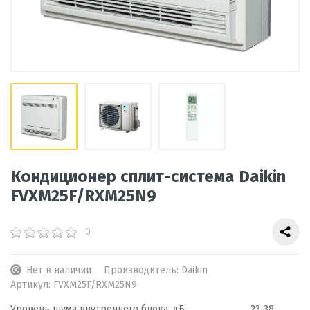
Кондиционер сплит-система Daikin
FVXM25F/RXM25N9
0
Нет в наличии
Производитель:
Daikin
Артикул:
FVXM25F/RXM25N9
Уровень шума внутреннего блока, дБ
23-38