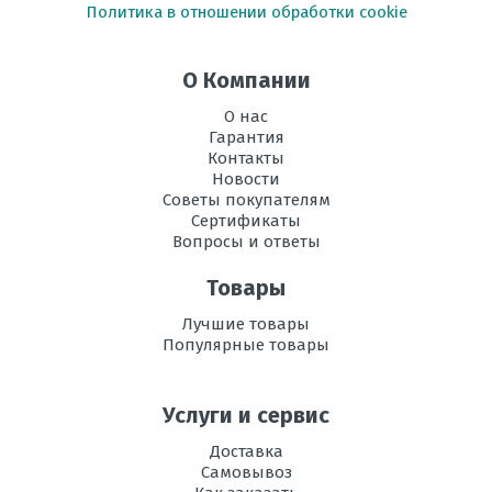
Политика в отношении обработки cookie
Размеры
316x960x212
внутреннего
блока, мм В х Ш
О Компании
х Г
О нас
Размеры
545х800х315
Гарантия
внешнего
Контакты
блока, мм В х Ш
Новости
х Г
Советы покупателям
Сертификаты
Режим
есть
Вопросы и ответы
осушения
воздуха
Товары
Рабочая
+18 до +43
Лучшие товары
температура
Популярные товары
эксплуатации в
режиме
охлаждения, °C
Услуги и сервис
Регулировка
есть
Доставка
направления
Самовывоз
потока воздуха