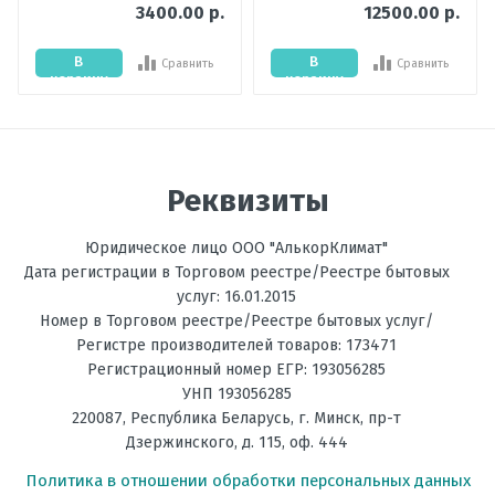
3400.00 р.
12500.00 р.
Мощность
5,35
охлаждения,
В
В
Сравнить
Сравнить
кВт
корзину
корзину
Цвет
Белый
внутреннего
Отправить отзыв
блока
Реквизиты
Мощность
5,35
обогрева, кВт
Юридическое лицо ООО "АлькорКлимат"
Температура
до -5С
Дата регистрации в Торговом реестре/Реестре бытовых
на обогрев, °C
услуг: 16.01.2015
Номер в Торговом реестре/Реестре бытовых услуг/
Фильтрация
Предварительный
Регистре производителей товаров: 173471
Регистрационный номер ЕГР: 193056285
Энергоэффективность,
А
УНП 193056285
Тепло
220087
,
Республика Беларусь
, г.
Минск
,
пр-т
Дзержинского, д. 115, оф. 444
Энергоэффективность,
А
Холод
Политика в отношении обработки персональных данных