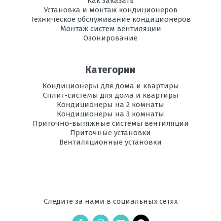
Как заказать
Установка и монтаж кондиционеров
Вес
12,5
Техническое обслуживание кондиционеров
внутреннего
Монтаж систем вентиляции
блока, кг
Озонирование
Инвертор
нет
Категории
Максимальная
20
длина трассы, м
Кондиционеры для дома и квартиры
Сплит-системы для дома и квартиры
Максимальная
Кондиционеры на 2 комнаты
10
высота трассы, м
Кондиционеры на 3 комнаты
Приточно-вытяжные системы вентиляции
Приточные установки
Ночной
есть
Вентиляционные установки
режим
Рабочая
-7 до +24
температура
эксплуатации в
режиме обогрева, °C
Следите за нами в социальных сетях
Уровень шума
48-55
внешнего блока,