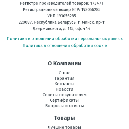
Регистре производителей товаров: 173471
Регистрационный номер ЕГР: 193056285
Вес
52
внутреннего
УНП 193056285
блока, кг
220087
,
Республика Беларусь
, г.
Минск
,
пр-т
Дзержинского, д. 115, оф. 444
Ночной
есть
Политика в отношении обработки персональных данных
режим
Политика в отношении обработки cookie
Потребляемая
5,71
мощность при
охлаждении, кВт
О Компании
О нас
Потребляемая
6,0
мощность при
Гарантия
обогреве, кВт
Контакты
Новости
Советы покупателям
Электропитание,
220
Сертификаты
В
Вопросы и ответы
Диаметр труб
3/8; 3/4"
Товары
хладагента,
мм
Лучшие товары