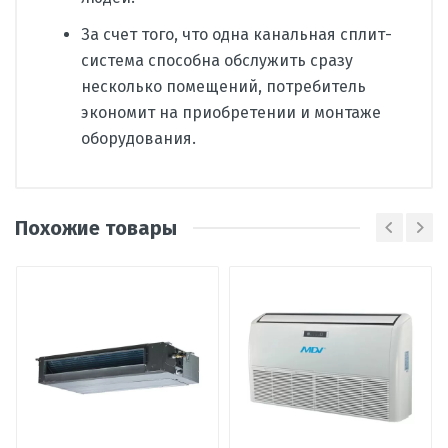
За счет того, что одна канальная сплит-
система способна обслужить сразу
несколько помещений, потребитель
экономит на приобретении и монтаже
оборудования.
Производитель
AUX
Похожие товары
Страна
Китай
Вид
сплит-система
Написать отзыв
кондиционера
Тип
канальный
Оценка
внутреннего
блока
Пожалуйста, оцените по 5 бальной шкале
Наличие
Нет в наличии
товара
Ваше имя