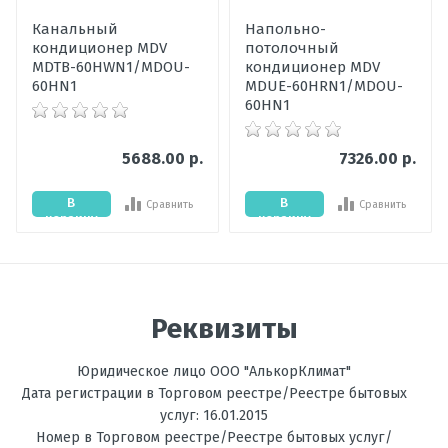
Уровень шума
44-53
Канальный
Напольно-
внутреннего
кондиционер MDV
потолочный
блока, дБ
Ваше сообщение
MDTB-60HWN1/MDOU-
кондиционер MDV
60HN1
MDUE-60HRN1/MDOU-
Мощность
17,6
60HN1
охлаждения,
кВт
5688.00 р.
7326.00 р.
Мощность
18,5
обогрева, кВт
В
В
Сравнить
Сравнить
корзину
корзину
Размеры
1250*785*290
внутреннего
Отправить отзыв
блока, мм В х Ш
х Г
Реквизиты
Режим
есть
осушения
воздуха
Юридическое лицо ООО "АлькорКлимат"
Дата регистрации в Торговом реестре/Реестре бытовых
Регулировка
есть
услуг: 16.01.2015
направления
Номер в Торговом реестре/Реестре бытовых услуг/
потока воздуха